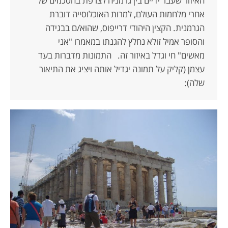
האיזור שעבר ידיים בין גרמניה לצרפת בהסכמים של
אחרי מלחמות העולם, למרות האוכלוסייה דוברת
הגרמנית. הקצין היהודי דרייפוס, שהוא/ם בבגידה
והסופר אמיל זולא נחלץ להגנתו במאמרו "אני
מאשים" חי וגדל באיזור זה. התמונות מדברות בעד
עצמן (קליק על תמונה יגדיל אותה ויציג את התיאור
שלה):