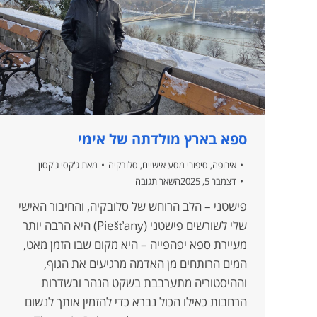
ספא בארץ מולדתה של אימי
אירופה
,
סיפורי מסע אישיים
,
סלובקיה
מאת
ג'קסי ג'קסון
דצמבר 5, 2025
השאר תגובה
פישטני – הלב הרוחש של סלובקיה, והחיבור האישי
שלי לשורשים פישטני (Piešťany) היא הרבה יותר
מעיירת ספא יפהפייה – היא מקום שבו הזמן מאט,
המים הרותחים מן האדמה מרגיעים את הגוף,
וההיסטוריה מתערבבת בשקט הנהר ובשדרות
הרחבות כאילו הכול נברא כדי להזמין אותך לנשום