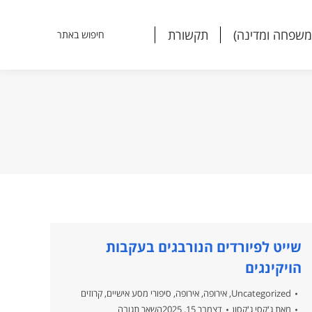
משפחה ומדינה)
תקשורת
חיפוש באתר
Search:
משפחה ומדינה)
תקשורת
חיפוש באתר
Search:
שייט לפיורדים הנורבגים בעקבות
הויקינגים
Uncategorized
,
אירופה
,
אירופה
,
סיפורי מסע אישיים
,
קרוזים
מאת
ג'קסי ג'קסון
דצמבר 15, 2025
השאר תגובה