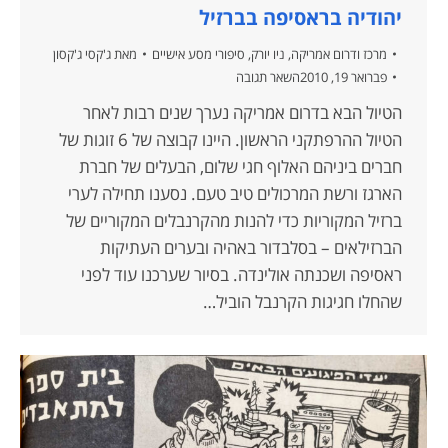
יהודיה בראסיפה בברזיל
מרכז ודרום אמריקה
,
ניו יורק
,
סיפורי מסע אישיים
מאת
ג'קסי ג'קסון
פברואר 19, 2010
השאר תגובה
הטיול הבא בדרום אמריקה נערך שנים רבות לאחר
הטיול ההרפתקני הראשון. היינו קבוצה של 6 זוגות של
חברים ביניהם האלוף חגי שלום, הבעלים של חברת
הארגז ורשת המרכולים טיב טעם. נסענו תחילה לערי
ברזיל המקוריות כדי להנות מהקרנבלים המקוריים של
הברזילאים – בסלבדור באהיה ובערים העתיקות
ראסיפה ושכנתה אולינדה. בסיור שערכנו עוד לפני
שהחלו חגיגות הקרנבל הוביל…