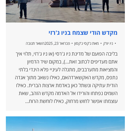
מקדש הודי שצמח בניו ג'רזי
ניו יורק
מאת
ג'קסי ג'קסון
פברואר 23, 2025
השאר תגובה
בליבה הפועם של מדינת ניו ג'רסי (או ניו ג'רזי, תלוי איך
אתם מעדיפים לכתוב זאת…), במקום שיד הדמיון
והמציאות מתערבבים, מתגלה לעיניי פלא הינדי בלתי
נתפס, מקדש האקשארדהאם, כאילו נשאב מתוך אגדה
הודית עתיקה ונשתל כאן באדמת ארצות הברית. כאילו
השמים נפתחו והורידו אל האדמה מקדש הזהב, שאת
עוצמתו אפשר לחוש מרחוק, כאילו לוחשת הרוח…