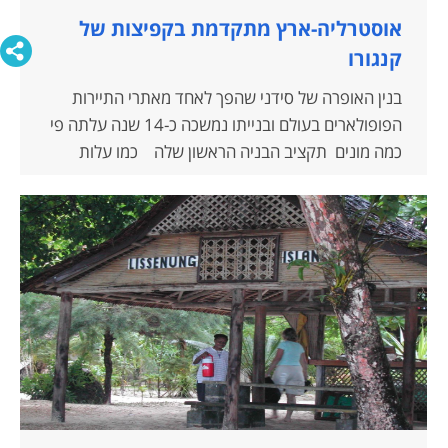
אוסטרליה-ארץ מתקדמת בקפיצות של
קנגורו
בנין האופרה של סידני שהפך לאחד מאתרי התיירות
הפופולארים בעולם ובנייתו נמשכה כ-14 שנה עלתה פי
כמה מונים תקציב הבניה הראשון שלה כמו עלות
המטוס של ביבי. אך המקום מושך מליוני מבקרים מדי
שנה, שמתפעלים מהמבנה הייחודי, מהמבואה שלו
נשקף נוף מדהים של נמל סידני . בביקורי הראשון
באוסטרליה במהלך סיור סובב עולם שערכתי…