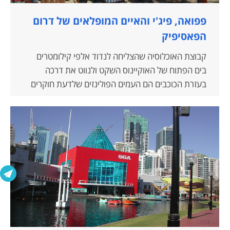
פפואה, פיג'י והאיים המופלאים של דרום
הפאסיפיק
קבוצת האוכלוסיה שהצליחה לנדוד אלפי קילומטרים
בים הפתוח של האוקיינוס השקט ולנווט את דרכה
בעזרת הכוכבים הם העמים הפולינזים שלדעת חוקרים
הם החלו בנדידתם הימית כבר לפני כ-3000 שנה. באי
מאווי בהוואי נמצא כפר פולינזי המשחזר לתיירים
מזדמנים את התרבויות השונות של הפולינזים באיים
המדהימים של דרום האוקיינוס הפאסיפי. חוץ מאיי הוואי
הענקיים וההתיישבות של…