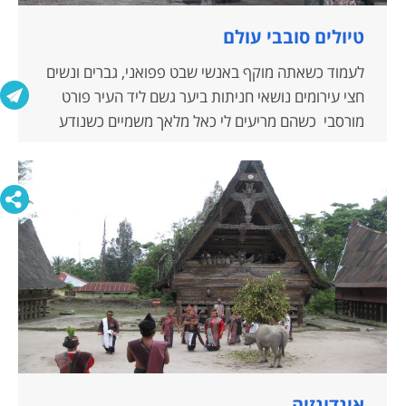
טיולים סובבי עולם
לעמוד כשאתה מוקף באנשי שבט פפואני, גברים ונשים
חצי עירומים נושאי חניתות ביער גשם ליד העיר פורט
מורסבי כשהם מריעים לי כאל מלאך משמיים כשנודע
להם שנולדתי בירושלים, שכן המסיונר שהעביר אותם
לדת הנוצרית סיפר להם שירושלים נמצאת בשמיים אי
לכך אני בוודאי יצור שמיימי. או לשוט בקאנו עם דייגים
סינים חגורי איזור מותניים שלראשם כובע…
אינדונזיה