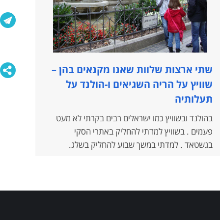
שתי ארצות שלוות שאנו מקנאים בהן –
שוויץ על הריה השגיאים ו-הולנד על
תעלותיה
בהולנד ובשוויץ כמו ישראלים רבים בקרתי לא מעט
פעמים . בשוויץ למדתי להחליק באתרי הסקי
בגשטאד . למדתי במשך שבוע להחליק בשלג.
בסוף אמר לי המדריך השוויצרי שאני כבר יכול
להתנסות בהחלקה עצמית . התחלתי לגלוש וצברתי
מהירות ולפתע התפצל המסלול לשניים , למתחילים
ולמתקדמים ,
לפני שקלטתי את המצב החדש מצאתי את עצמי