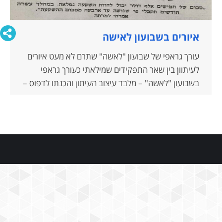
איורים בשבועון לאישה
עורך גראפי של שבועון "לאשה" שתרם לא מעט איורים
לעיתוון בין שאר התפקידים שמילאתי כעורך גראפי
בשבועון "לאשה" – מלבד עיצוב העיתון והכנתו לדפוס –
היה לצייר איורים לשבועון כערך נוסף לסיפורים וכתבות
שהופיעו בעיתון, החל ממדור של הסופרת גלילה רון פדר
ומדורים שונים, שאחד הפופולאריים שביניהם התפרסם
מדי שבוע. היה זה המדור השבועי "סיפורים…