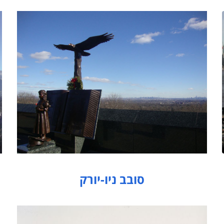
סובב ניו-יורק