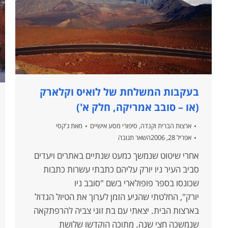
בעקבות המשלחת של לואיס וקלארק
(או – סובב אמריקה, חלק א')
ארצות הברית וקנדה
,
סיפורי מסע אישיים
מאת
ג'קסי
אפריל 28, 2006
השאר תגובה
אחרי שיטוט שנמשך כמעט שנתיים באתרים ויעדים
סביב העיר ניו יורק עליהם כתבתי עשרות כתבות
שכונסו בספר פופולארי בשם "סובב ניו
יורק", החלטתי שהגיע הזמן לערוך את הטיול הגדול
בארצות הבית. יצאתי עם בת זוגי צביה להרפתקאה
שנמשכה חצי שנה. מתוכה הוקדשו שלושת