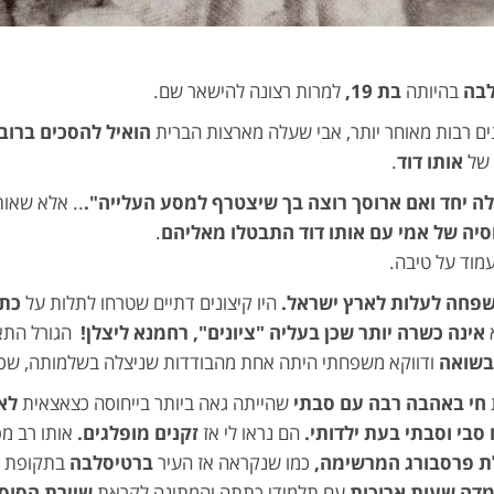
בה
בהיותה
בת 19,
למרות רצונה להישאר שם.
ים רבות מאוחר יותר, אבי שעלה מארצות הברית
הואיל להסכים ברוב 
 של
אותו דוד
.
ה יחד ואם ארוסך
רוצה בך שיצטרף למסע העלייה".
.. אלא שאות
סיה של אמי עם אותו דוד התבטלו מאליהם
.
מוד על טיבה.
משפחה
לעלות לארץ ישראל.
היו קיצונים דתיים שטרחו לתלות על
כתל
א
אינה כשרה יותר שכן בעליה "ציונים", רחמנא ליצלן!
הגורל התא
בשואה
ודווקא משפחתי היתה אחת מהבודדות שניצלה בשלמותה, שכ
חי באהבה רבה עם סבתי
שהייתה גאה ביותר בייחוסה כצאצאית
לא
סבי וסבתי בעת ילדותי.
הם נראו לי אז
זקנים מופלגים.
אותו רב מ
ת פרסבורג המרשימה,
כמו שנקראה אז העיר
ברטיסלבה
בתקופת ה
דה שעות ארוכות
עם תלמידי כתתה והמתינה לקראת
שיירת הסוס