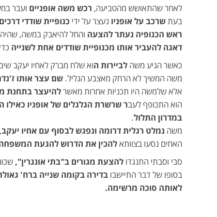
לאחר שהתאושש מהטביעה,
רכש משה אופניים
ועבר במע
בעת
שרכב על אופניו
נעצר על ידי
כנופיית שודדי דרכים
ראש הכנופיה נעתר להצעה
והחל להיאבק במשה, שהיה 
דאגה להעביר אותו
מכנופיית שודדים אחת לשנייה
כדי 
כאשר הגיע משה
לביירות ה
וא שלח מברק לאחיו יעקב שיב
משה המשיך לא הרחק מאצבע הגליל.
שם עצר אותו ז'נדר
אלא שלמשה היו תכניות אחרות מאשר
להיעצר בתחנת מש
הוא התכופף לעב
ר שרשרת הגלגלים של אופניו
כאילו ה
במדרון התלול
.
משה
נמלט רגלית דרומה ונפגש לבסוף עם אחיו יעקב,
האחים נסעו בצוותא
להכין את הדרוש להגעת המשפחה
סבי וסבתי התנגדו
להצעת מגורים ב"בתי אונגרין",
שכונ
בסופו של דבר התיישבו
בדירה בקומה שנייה ברח' גאולה
לאותה סוכה מרשימה.