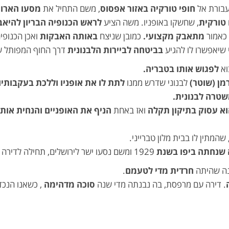
בורת אל
חופי טורקיה באזור אפסוס
, משם התחיל את
מסעו הארוך
 טורקית
, שחשקו באופניו. משה הציע
לראש הכנופיה הבריון להיאב
כאמור
מתאבק מקצועי.
כמובן שניצח
באותה האבקות
ואכן הכנופ
שיאפשרו לו להגיע
בביטחה לביירות הלבנונית
דרך החוף המפותל ש
וא
לפגוש אותו בטבריה.
מן (שוטר)
לבנוני שדרש ממנו
לתת לו את אופניו וללכת בעקבות
טרה לבנונית.
וא עסוק בתיקון תקלה
ואז באחת
הניף את האופניים והנחית אות
שהמתין לו בבית מלון טברייני.
 שנחתה ביפו בשנת
1929 ומשם נסעו ישר לירושלים, תחילה לדירה שכורה שנמצאה
ה שהיתה
חרדית מדי לטעמם
.
. דירה עם מרפסת, בה נבנתה מדי שנה
סוכה מדהימה
, כשאנו הנכד