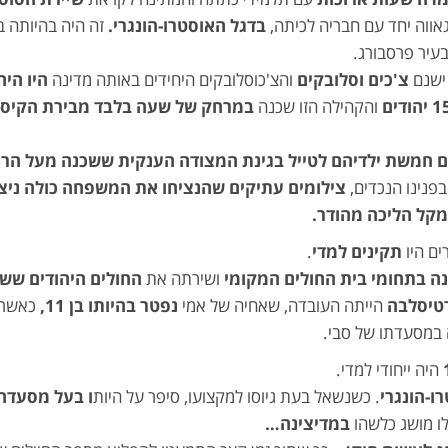
ווה יחד עם חבריה לכיתה,
בדגל האוסטרו-הונגרי.
זה היה בהיותה ב
עיר פרסבורג.
ישנם
צ'כים וסלובקים
והצ'כוסלובקים היחידים באותה מדינה
היו היה
והקהילה הזו שכנה
במרחק של שעה בלבד מבירת הקיסר
ם חמשת ילדיהם לטייל בגינת המצודה הענקית ששכנה מעל הרוב
בפנינו הנכדים,
צילומים עתיקים שהנציחו את המשפחה כולה ניצ
במקל הליכה מהודר.
ים היו
תקינים למדי
.
 בתחומי בית החולים המקומי
ושירתה את
החולים היהודים ששכ
טיסלבה
הייתה העובדה,
שאחיה של אמי
נפטר בהיותו בן 11,
כאשר 
 במסעדתו של סבי.
היה ייחודי למדי.
ו-הונגרי
. כשנשאל בעת גיוסו למקצועו, סיפר על היות
ו בעל מסעדה 
ו מושג כלשהו
במדיצינה…