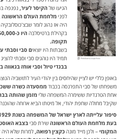
הגיעו של
הקיסר לעיר,
נפנפה בגא
לפני
מלחמת העולם הראשונה
ב
היה אז נהוג לומר שבצ'כוסלובקיה 
בקהילת ברטיסלבה
היו כ-150,000 יהודים
תקופה.
בשבתות היו יוצאי
ם סבי וסבתי ע
תמיד היו נוהגים סבי וסבתי להציג 
בבגדי טיול וסבי אוחז בגאווה 
באופן כללי יש לציין שהיחסים בין יהודי העיר לתושביה הנוצר
משפחתו של סבי התפרנסה בכבוד
ממסעדה כשרה ששכנה
אחת הטרגדיות ששימרה המשפחה שלי
מזמן שהותה בבר
שקיבל מחולה שחפת יהודי, אל מיטתו הביא ארוחה שהוכנה
סיפור עלייתה לארץ ישראל של המשפחה בשנת 1929
בעת מלחמת העולם הראשונה
שירת סבי
בצבא האוסטר
המקומי
– ולכן מייד מונה
כקצין רפואה,
למרות שלא היה ל