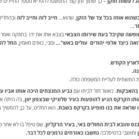
ג לעשות חוקן
– כך שתוך זמן קצר התמעטו להפליא מספר החיילים שפ
שהוא אוחז בכל צד של הזקן
, שהוא…
חייב לזה וחייב לזה
ובהחליקו
ד.
..
ופשה שקיבל בעת שירותו הצבאי
בצבא אחז את ידו בחוזקה ואמר:
אה כיצד אלפי יהודים עולים באש"…
וסבי, כאדם מאמין,
החל להת
ארץ הקודש
.
ה.
ת התשתית לעליית המשפחה כולה.
 בהאבקות
. כאשר חזר לביתו עם
גביע המנצחים היכה אותו אביו ע
ו הקרקס הגיע להופעות בעיר סלוניקי שבצפון יוון,
בה היתה א
 שראה את בנו
מופיע בקרקס בשבת.
הוא החליט, על כן, להמשיך 
נס והובא לבית החולים באי, בעיר הרקליון
, שם טיפל בו לא אחר 
ותושבי ברטיסלבה
נחשבו כאזרחים גרמנים לכל דבר.