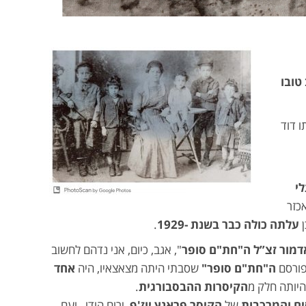
טובו
ו דוד
י
כזר
ן
עלתה כולה כבר בשנת -1929
.
דמור זצ”ל ה"חת"ם סופר
", אגב, כיום, אני נדהם לחשוב
פורסם
ה"חת"ם סופר"
שסבתי היתה מצאצאיו, היה
אחד
יותה חלק מ
הקיסרות ההבסבורגית
.
ים והמרכבות
של
הקיסר פראנץ יוז'ף
ירום הודו , ועם