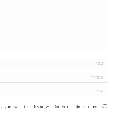
שם *
אימייל *
אתר
il, and website in this browser for the next time I comment.