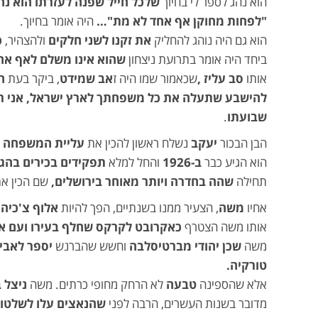
הוא נהג לספר לי בחיוך
שלכל חייל שפנה לעזרתו הוא נה
"לפחות מחוקן אף אחד לא מת"…
היה אומר בחיוך.
הוא גם היה נוהג להחליק
את זקנו לשני חלקים
ולהצהיר,
כ
ביחד היה אומר בתרועת ניצחון
שהוא אינו משלם לאף אח
אותו
סב עליז ,
שכאמור שמו היה ז
אב שמידט
, ביקר בעת
ח
להישבע שתעלה את כל משפחתך לארץ ישראל, אני רו
שבועתו
.
הבן הבכור
יעקב
נשלח ראשון להכין את
עליית המשפחה ל
הוא הגיע כבר
ב-1926
והחל למלא
תפקידים בכירים בהגנ
תחילה
שהה בחדרה ויותר מאוחר בירושלים,
שם הכין א
אחיו
משה
, הצעיר ממנו בשנתיים, הפך להיות
אלוף צ'כיה
אותו משה הצטרף
כאקרובט לקרקס שחלף בעירו ועם אות
משה
שכן יהודי מברטיסלבה
וחשש שהברנש
יספר לאביו
טורקיה.
אלא שהספינה
טבעה
לא הרחק מחופי כרתים. משה
ניצל ב
מדובר בשנות העשרים, הרבה לפני
שהנאצים עלו לשלטון