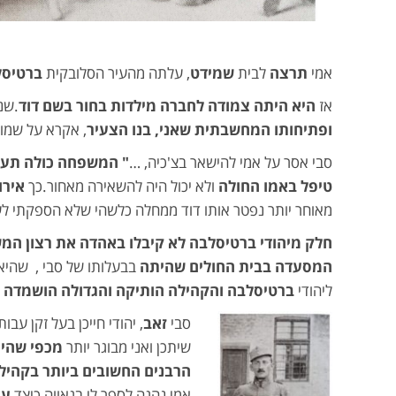
אמי
תרצה
לבית
שמידט
, עלתה מהעיר הסלובקית
ברטיסל
אז
היא היתה צמודה לחברה מילדות בחור בשם דוד
.שנ
ופתיחותו המחשבתית שאני, בנו הצעיר
, אקרא על שמו
סבי אסר על אמי להישאר בצ'כיה, …
" המשפחה כולה תעל
טיפל באמו החולה
ולא יכול היה להשאירה מאחור.כך
אירו
מאוחר יותר נפטר אותו דוד ממחלה כלשהי שלא הספקתי לע
חלק מיהודי ברטיסלבה לא קיבלו באהדה את רצון ה
המסעדה בבית החולים שהיתה
בבעלותו של סבי , שהי
ליהודי
ברטיסלבה והקהילה הותיקה והגדולה הושמדה 
סבי
זאב
, יהודי חייכן בעל זקן עבות
שיתכן ואני מבוגר יותר
מכפי שהיו 
הרבנים החשובים ביותר בקהיל
אמי נהגה לספר לי בגאווה כיצד
עמ