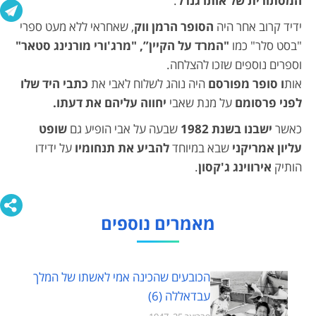
המסתורית של אותו גנרל
.
ידיד קרוב אחר היה
הסופר הרמן ווק
, שאחראי ללא מעט ספרי
"בסט סלר" כמו
"המרד על הקיין”, "מרג'ורי מורנינג סטאר"
וספרים נוספים שזכו להצלחה.
אות
ו סופר מפורסם
היה נוהג לשלוח לאבי את
כתבי היד שלו
לפני פרסומם
על מנת שאבי
יחווה עליהם את דעתו.
כאשר
ישבנו בשנת 1982
שבעה על אבי הופיע גם
שופט
עליון אמריקני
שבא במיוחד
להביע את תנחומיו
על ידידו
הותיק
אירווינג ג'קסון
.
מאמרים נוספים
הכובעים שהכינה אמי לאשתו של המלך
עבדאללה (6)