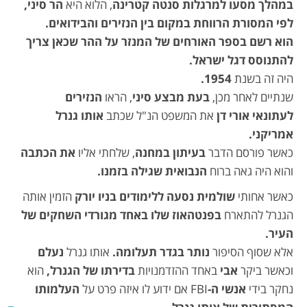
במהלך מסעו למרגלות
סנטה קטרינה
, הלוא היא
הר סיני,
לפי המסורת הרווחת במקום בין הנזירים והבידואים.
הוא רשם בספר האורחים של המנזר על ההר שכאן צריך
להתנוסס דגל ישראל.
היה זה בשנת
1954.
שנתיים לאחר מכן,
בעת מבצע סיני
, הראו
הנזירים
לעתונאי
אורי דן
את המשפט הנ"ל שכתב
אותו גנרל
אמריקני.
כאשר פורסם הדבר
בעיתון במחנה
, שלחתי אליו
את הכתבה
והוא היה גאה ברוח
הנבואית שגילה בזמנו.
כאשר אחותי
שולמית נסעה ללימודים בניו יורק
הזמין אותה
הגנרל להתארח
בפנטהאוז שלו באחד מגורדי השחקים של
העיר.
אלא שסוף הסיפור
נותר בגדר תעלומה.
אותו גנרל
נעלם
וכאשר ביקר
אבי
באחד ההזדמנויות
בדירתו של הגנרל,
הוא
נחקר בידי
אנשי ה-
FBI אם ידוע לו איזה פרט על
העלמותו