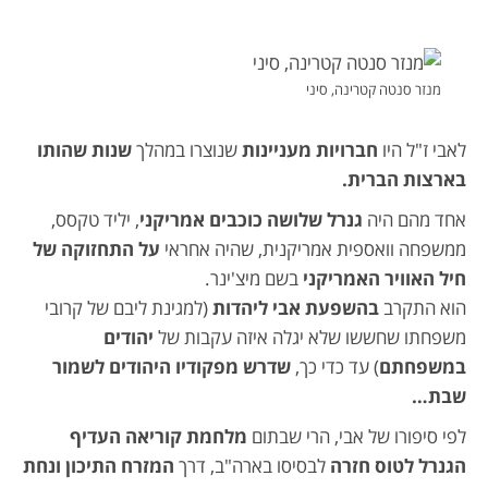
מנזר סנטה קטרינה, סיני
לאבי ז"ל היו
חברויות מעניינות
שנוצרו במהלך
שנות שהותו
בארצות הברית.
אחד מהם היה
גנרל שלושה כוכבים אמריקני
, יליד טקסס,
ממשפחה וואספית אמריקנית, שהיה אחראי
על התחזוקה של
חיל האוויר האמריקני
בשם מיצ'ינר.
הוא התקרב
בהשפעת אבי ליהדות
(למגינת ליבם של קרובי
משפחתו שחששו שלא יגלה איזה עקבות של
יהודים
במשפחתם
) עד כדי כך,
שדרש מפקודיו היהודים לשמור
שבת…
לפי סיפורו של אבי, הרי שבתום
מלחמת קוריאה העדיף
הגנרל לטוס חזרה
לבסיסו בארה"ב, דרך
המזרח התיכון ונחת