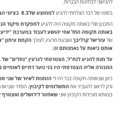
להגישני לבחינות הבגרות.
בסופו של דבר הצלחתי להגיע
לממוצע של
8.3
בציוני הב
התכנון שלי באותה תקופה היה להגיע
למפקדת פיקוד הנ
באותה תקופה החל אחי יהושע לעבוד במערכת
"
ידיע
של
עזריאל קרליבך
ושבעת מרעיו, לצורך
הקמת עיתון
"
מ
אותם כיאות על נאמנותם זו
).
על מנת להגיע לנח
"
ל, הצטרפתי לגרעין
"
נחלים" של ב
החבורה אליה הצטרפתי היו בני נוער דתיים לאומיים 
כיוון שבאותה תקופה כבר היו לי
הזמנות לאיור של שני ספר
ורק לדאוג להעביר את
התשלומים לקיבוץ.
הסדר שנראה ל
בצוותא מזכירות הקיבוץ ואני
שאחזור לירושלים ואצטרף ל