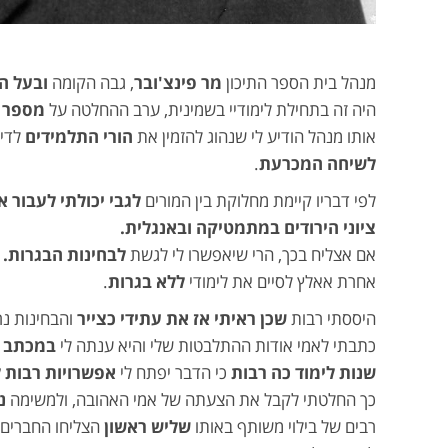
מנהל בית הספר התיכון
מר פינצ
'
ובר
, גבה הקומה
ובעל ה
היה זה בתחילת לימודיי בשמינית, ערב ההחלטה על
מספר ה
אותו מנהל הודיע לי שנהוג להזמין את
הורי התלמידים
לדיו
לשיחה המכרעת
.
לפי דבריו קיימת מחלוקת בין המורים
לגבי יכולתי לעבור 
ציוני הירודים במתמטיקה ובאנגלית.
אם אצליח בכך, הרי שיאפשרו לי לגשת
לבחינות הבגרות.
אחרת אאלץ לסיים את לימודי
ללא בגרות
.
היססתי רבות
שכן ראיתי אז את עתידי כצייר
והבחינות נר
כתבתי לאמי אודות ההתלבטות שלי והיא ענתה לי
במכתב אר
שנות לימוד כה רבות
כי הדבר יפתח לי
אפשרויות רבות ל
כך החלטתי לקבל את הצעתה של אמי האהובה, ולמשימה
נ
רבים של בילוי משותף באותו
שליש ראשון
הצליחו החברים 