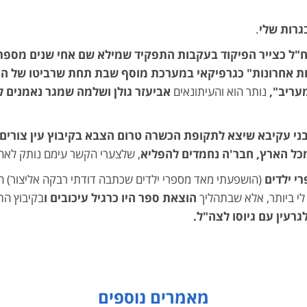
גרות שלי
.
ח
"
ל כצייר הפיקוד בעקבות התפקיד שמילא שם אחי שנים מספר ל
ות אחרונות" כגרפיקאי במערכת מוסף שבת
תחת שרביטו של הע
עריב"
,
נותר הוא והעיתונאים
אביעזר גולן ושלמה שמגר נאמנים 
ני עקיבא שיצא לתקופת הכשרה טרום הצבא בקיבוץ עין צורים.
מכל הארץ, חבר
'
ה נחמדים להפליא
, שלצערי הקשר עימם נותק לאחר
י ילדים
(הושפעתי מאד מספרי ילדים שכתבה דודתי רבקה אליצור) הר
י ביותר, אלא שבתהליך
הוצאת ספר היו כרגיל עיכובים
ו
בקיבוץ הת
גרעין עם גיוסו לצה"ל
.
מאמרים נוספים