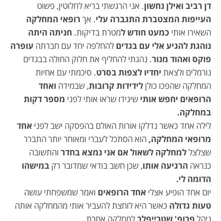
דן רביב ואילן נחשון
. אני הרגשתי בריא לחלוטין, פשוט
העייפות המצטברת התגברה עלי
. אך
רופאי המחלקה
השאירו אותי
כמעט חודש ל
מטרת בדיקות.
חניתה היתה
נוהגת להגיע אלי עם בגדים
להחלפה יחד עם חברתה
עופרה
פוקס ואהוד מנור
. נהגתי להחליף את חלוק החולה בבגדים
נורמלים ולצאת
יחדיו לצפות בסרט
. סיכמתי עם אחיות
המחלקה שהפכו כולן
לידידות קרובות
, שבמידה
ואחד
הרופאים יחפש אותי
שיגידו שראו אותי לפני
מספר דקות
במחלקה.
לילה אחד כאשר נדלקו אורות האולם בהפסקה ישב לפני
אחד
מרופאי המחלקה,
הוא הסתכל לעברי ומאוחר יותר התברר
שצלצל
למחלקה לשאול אם אני נמצא בחדר
והתשובה
כנראה
הרגיעה אותו
, שכן חשב בודאי שמדובר רק
במישהו
הדומה לי.
יום אחד הופיע אצלי
אחד הרופאים
ואמר שמשפחתי עושה
טעות גדולה
כאשר היא לוחצת להעביר אותי מהמחלקה אותה
ניהל
פרופ' שטרייפלר
למחלקה אחרת.