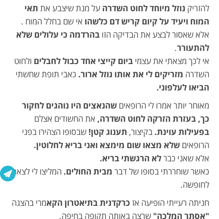
להזריק
נוזל מיוחד לחוט השדרה
על מנת שיצבע את
תאי
המוח ויעיד על קיום קריש דם כלשהו
אי שם בחלל המוח .
אלא שאסור לבצע את הבדיקה הזו
בהרדמה כי עלולים שלא
להתעורר
.
אי לכך מצאתי את עצמי
ביום קייצי אחד כבול לחבלים
ולחוט
השדרה
מזריקים לי את אותו נוזל ארור.
כאבי תופת שחשתי
הביאו לעלפוני.
מאוחר יותר אמרו לי הרופאים
שהנאצים היו נוהגים לחקור
כך, בעזרת הזרקה לחוט השדרה,
את החשודים אצלם
בפעילות עוינת.
בקיצור,
תענוג קטן!
שבסופו הצהירו בפני
הרופאים
שלא מצאו שום מימצא ואני בריא לחלוטין.
אלא שאני כבר
לא הרגשתי בריא.
כאשר שוחררתי בסופו של דבר
מבית החולים.
המליצו לי לצאת
לחופשה.
חניתה רעייתי הופיעה אז
כרקדנית בתיאטרון הקא
מרי בהצגה
"אסתר המלכה"
שרצה באותה תקופה בחיפה.