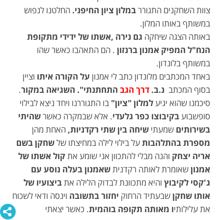
צוות השחקנים התגורר
במלון ציון החיפני.
החלטנו לנפוש
במשותף באותו המלון.
באותה הצגה שיחקה
גם נירה ,אשתו של ידידי מתקופת
הנח"ל המפיק אמנון ברנזון
. הם התאהבו כאשר שהו
במשותף בלונדון.
באחד המכתבים מלונדון כתב לי אמנון
על הקורה איתו
וציין
בסוף המכתב
נ.ב.
דרך הגב
התחתנתי".
השגיאה במקור
.
סיכמנו שהוא יגיע
למלון "ציון"
בו התגוררנו ויחד ניצא לבילוי
סופשבוע
בקיבוצו כפר גלעדי
. אלא שבמקרה כאשר
שהיתי
בשירותים
שמעתי
שיחה בין שתי רקדניות,
האחת מהן
מספרת בהתלהבות
על בילוי לילה במחיצתו של
שחקן בשם
אריה יצחק
והנה מבלי להתכוון אני שומע את
קול אשתו של
אמנון
שאומרת לאותה רקדנית
שאמנון בעלה נוסע עם
ג'קסי לקיבוץ
והיא מתכוונת לבדוק הלילה את
ביצועיו של
אותו שחקן
שבעתיד הרחוק
יחזור בתשובה
וינסה ודאי לשכוח
את עלילותי
ו מאותה תקופה בוהמית
. כאשר יצאתי