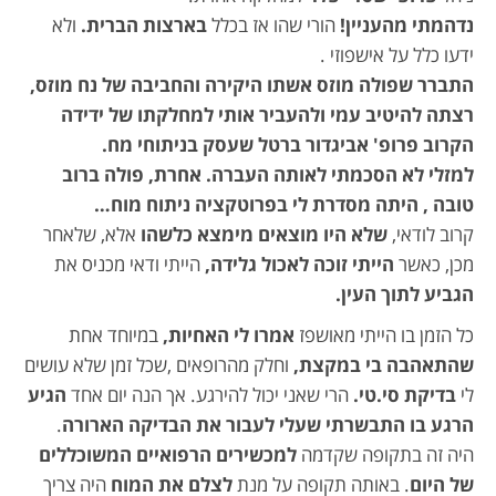
נדהמתי מהעניין!
הורי שהו אז בכלל
בארצות הברית.
ולא
ידעו כלל על אישפוזי .
התברר שפולה מוזס אשתו היקירה והחביבה של נח מוזס,
רצתה להיטיב עמי ולהעביר אותי למחלקתו של ידידה
הקרוב פרופ' אביגדור ברטל שעסק בניתוחי מח.
למזלי לא הסכמתי לאותה העברה. אחרת, פולה ברוב
טובה , היתה מסדרת לי בפרוטקציה ניתוח מוח…
קרוב לודאי,
שלא היו מוצאים מימצא כלשהו
אלא, שלאחר
מכן, כאשר
הייתי זוכה לאכול גלידה,
הייתי ודאי מכניס את
הגביע לתוך העין.
כל הזמן בו הייתי מאושפז
אמרו לי האחיות,
במיוחד אחת
שהתאהבה בי במקצת,
וחלק מהרופאים ,שכל זמן שלא עושים
לי
בדיקת סי.טי.
הרי שאני יכול להירגע. אך הנה יום אחד
הגיע
הרגע בו התבשרתי שעלי לעבור את הבדיקה הארורה
.
היה זה בתקופה שקדמה
למכשירים הרפואיים המשוכללים
של היום
. באותה תקופה על מנת
לצלם את המוח
היה צריך