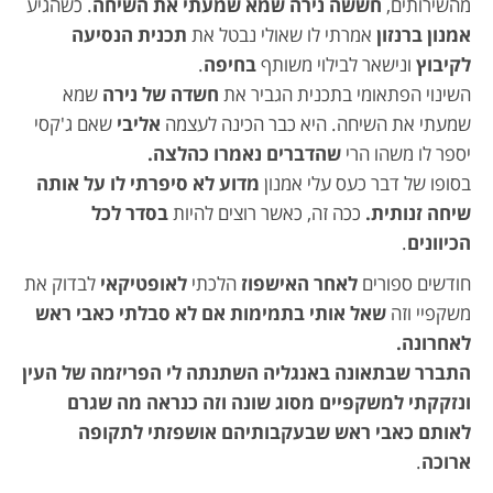
מהשירותים,
חששה נירה שמא שמעתי את השיחה
. כשהגיע
אמנון ברנזון
אמרתי לו שאולי נבטל את
תכנית הנסיעה
לקיבוץ
ונישאר לבילוי משותף
בחיפה
.
השינוי הפתאומי בתכנית הגביר את
חשדה של נירה
שמא
שמעתי את השיחה. היא כבר הכינה לעצמה
אליבי
שאם ג'קסי
יספר לו משהו הרי
שהדברים נאמרו כהלצה.
בסופו של דבר כעס עלי אמנון
מדוע לא סיפרתי לו על אותה
שיחה זנותית.
ככה זה, כאשר רוצים להיות
בסדר לכל
הכיוונים
.
חודשים ספורים
לאחר האישפוז
הלכתי
לאופטיקאי
לבדוק את
משקפיי וזה
שאל אותי בתמימות אם לא סבלתי כאבי ראש
לאחרונה.
התברר שבתאונה באנגליה השתנתה לי הפריזמה של העין
ונזקקתי למשקפיים מסוג שונה וזה כנראה מה שגרם
לאותם
כאבי ראש שבעקבותיהם אושפזתי לתקופה
ארוכה
.