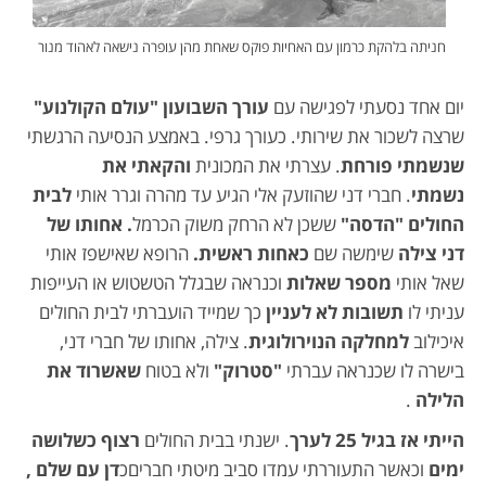
חניתה בלהקת כרמון עם האחיות פוקס שאחת מהן עופרה נישאה לאהוד מנור
יום אחד נסעתי לפגישה עם
עורך השבועון "עולם הקולנוע"
שרצה לשכור את שירותי. כעורך גרפי. באמצע הנסיעה הרגשתי
שנשמתי פורחת
. עצרתי את המכונית
והקאתי את
נשמתי
. חברי דני שהוזעק אלי הגיע עד מהרה וגרר אותי
לבית
החולים "הדסה"
ששכן לא הרחק משוק הכרמל
. אחותו של
דני צילה
שימשה שם
כאחות ראשית.
הרופא שאישפז אותי
שאל אותי
מספר שאלות
וכנראה שבגלל הטשטוש או העייפות
עניתי לו
תשובות לא לעניין
כך שמייד הועברתי לבית החולים
איכילוב
למחלקה הנוירולוגית
. צילה, אחותו של חברי דני,
בישרה לו שכנראה עברתי
"סטרוק"
ולא בטוח
שאשרוד את
הלילה
.
הייתי אז בגיל 25 לערך
. ישנתי בבית החולים
רצוף כשלושה
ימים
וכאשר התעוררתי עמדו סביב מיטתי חבריםכ
דן עם שלם ,