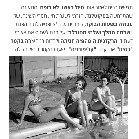
חדשים רבים לאחר אותו
טיול ראשון לאירופה ו
התאונה
שהתרחשה
בסקוטלנד,
חזרתי לשגרת חיי, חסרי השינה, של
עבודה בשעות הבוקר,
לימודים אחה"צ וצפיה לתום הצגת
"שלמה המלך ושלמי הסנדלר"
על מנת לאסוף את אשתי
לעתיד,
הרקדנית היפהפיה חניתה
ולבלות במחיצתה
בקפה
"כסית"
או בקפה
"קליפורניה
" בשעות הקטנות של הלילה.