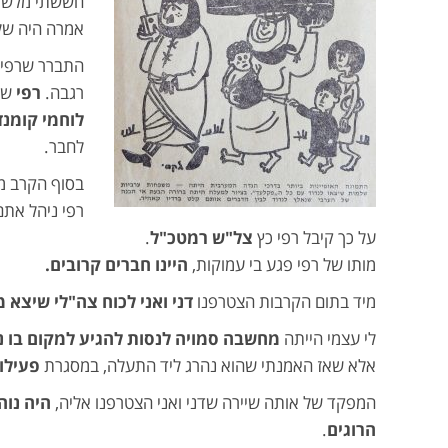
חששתי מלשמו
אמרה היה של
התברר שרפי 
רגבה.
רפי
שש
לוחמי קומנד
לחבר.
בסוף הקרב מ
רפי ניהל אתם
על כך קיבל רפי כץ
צל"ש רמטכ"ל
.
מותו של רפי פגע בי עמוקות,
היינו חברים קרובים.
מיד בתום הקרבות הצטרפנו
דני ואני לכוח צה"לי שיצא 
לי עצמי הייתה
מחשבה סמויה לנסות להגיע למקום בו נה
אלא שאז האמנתי שהוא נהרג ליד התעלה, במסגרת
פעילות
המפקד של אותה שיירה שדני ואני הצטרפנו אליה,
היה נוה
הרוגים
.