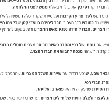
ע את השם, שכן היו לי חברים רבים
בין הצנחנים וכמה טייסים של
 חברי היקר
רפי כץ
אתו ביליתי באילת
ממש לפני המלחמה
.
גויס ממש
לפני פרוץ הקרבות
ועל סיירת שקד הוטלה המשימה להיל
ימש גם
כחובש
הלך מאחורי
חבר ליחידה בוואדי קטן שבקצהו הי
ו מצריים. חברו ליחידה נפגע מאש המצר
ים ורפי, במקום להמתין ש
צאו את
גופתו של רפי והחבר כאשר תריסר מצרים מוטלים הרוגי
 קרב תוך שהוא
מנסה לחבוש את חברו הפצוע
.
מבאר שבע, ש
נסע לבדוק את
שיירות השלל המצריות
שהתפתלו לאור
רג חברי רפי
.
 הסיירת
שמפקדה אז היה
פואד בן אליעזר
.
ג לעצור ולצלם גוויות של חיילים מצרים,
עד שדני העיר בקול, שכ