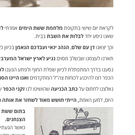
לקראת יום שישי בתקופת
מלחמת ששת הימים
אמרתי
לנ
שאנו ניסע יחד
לבלות את השבת
בבית.
וכך יצאנו
דן עם שלם
,
הנהג ינאי ועבדכם הנאמן
בכיוון כ
תארנו לעצמנו שבשלב מסוים
נגיע לארץ ישראל המערבי
נסענו בדרך המתפתלת לכיוון שפלת החוף ולפתע הגענו
לכ
הכפר רצו להיכנע לכוחות צה"ל המתקדמים
ואנו היינו ה
נאלצנו לחתום על
כתב הכניעה
שהושיטו לנו
זקני הכפר
שנ
היום, למען האמת
, הייתי חושש מאוד לשחזר את אותה 
בתום ששת י
הצנחנים.
כאשר הגעתי ל