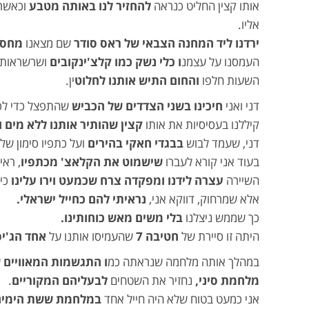
אותו קצין החליט כנראה
להחזיר לנו באותה מטבע
וכאשר 
אליו.
ירדנו ליד המחנה הצבאי של ראס סודר
שם מצאנו
מחסן
העמסנו על עצמנ
ו כלי נשק כמו קלצ'ינקובים
ושרשראות כ
השעות חלפו
והחום התיש אותנו לחלוט
ין.
דני ואני
חיכינו בשני הצדדים של הכביש
שהתפצל כדי לכ
קיללנו בעסיסיות את אותו
קצין שהותיר אותנו ללא מים ו
דני, שעמד לבוש
בבגדי חאקי בהירים
ועל כתפיו סימון של
בעוד אני קורא לעברו
שישמוט את הקלאצ' מכתפיו
, ראי
השיירה
עצרה לידנו ומפקדה צרח שכמעט וירו עלינו
כי 
אלא שמרחוק, דווקא אני,
נראיתי להם כחייל ישראלי.
כך שממש ניצלנו
בלי משים מאש כוחותינו.
היתה זו סיירת של
חטיבה 7
שהעמיסו אותנו על
אחד הג'יפ
במהלך אותה מלחמה שנראתה כמ
ו התגשמות המאוויים 
מלחמת סיני,
נחזיר את השטחים
לבעליהם המקוריים
.
אני כמעט בטוח שלא היה חייל אחד
במלחמת ששת הימים