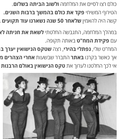
כולם רצו לסיים את המלחמה
ולשוב הביתה בשלום
.
הטירוף המשיחי
פקד את כולם בהמשך ברבות השנים.
קשה היה להאמין
שלאחר 50 שנה נשארנו עוד תקועים בביצה הזו של שטחים כבושים
במהלך המלחמה, התגבשה החלטתי
לשאת את חניתה
לא
עם
פקידת המח"ט
באותה תקופה.
המח"ט שלי,
נפתלי בהירי
, רצה
שטקס הנישואין יערך במ
אך כאשר בקרנו
באתר
התברר שבשעות
אחרי הצהרים מ
אי לכך החלטנו לערוך את
טקס הנישואין באולם הרבנות 