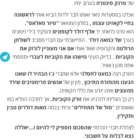
של
פרנק סינטרה
בערוב ימיו.
אכלנו במסעדות פאר ואותו חבר ילדות הביא אותי
לראשונה
בחיי לקאזינו עצמו ,
במלון המפואר
"סיזר פאלאס".
הוא פרט כלאחר יד
אלף דולר לקופונים
והפקיד בידי זיטונים
בערך
של כמאה דולר
. התיישבתי עם חברי מסביב
לשולחן
הרולטה
והקרופיה שאל אותי
אם אני מעוניין לזרוק את
הקוביות
. בדיוק העיף
מישהו את הקוביות לעברי
ותפסתי
אחת מהן באוויר.
הזורק רצה
כמעט לחסלני
אלא שחברי
ג'ו הבהיר לו שאנו
הגענו מהמזרח התיכון
, מין זן של
אנשים פרימטיבים שירד
מהעצים
ואינו יודע את כללי הקאזינו.
רק כך הצליחו להרגיע את
זורק הקוביות.
אך למרבה הפלא כמו
שאומרים "
מזל של מתחילים
" זכיתי בכמה
מאות דולרים טבין
ותקילין
.
לצהלת חברי הכרזתי
שהסכום מספיק לי להיום ו…יאללה
נצא לבלות על חשבוני
.