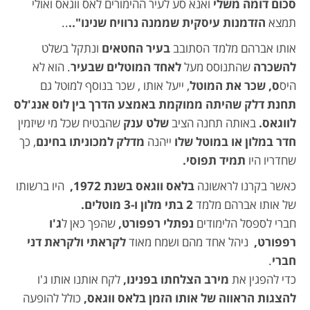
סכום דומה משלי
ואנא סע לעיר ההימורים לאס ווגאס ואולי
תמצא
הזדמנות עיסקית שממנה נרוויח שנינו
"..
..
אותו אברהם מלמד הסתובב
בעיר החטאים
ונתקל בשלט
להשכרה
שהתנוסס מעל
לאחד המוטלים שבעיר
. הוא לא
היס
ס, שכר את המוטל
, ייעל אותו , שכר בנוסף למוטל גם
תחנת דלק שהיתה ממוקמת באמצע הדרך בין לוס אנג
'
לס
לווגאס.
באותה תחנה הציב
שלט ענק
שהבטיח שכל מי שיזמין
חדר במלון או במוטל שלו
ייהנה
מדלק למכוניתו בחינם
, כך
שחדריו היו
תמיד תפוסי.
כאשר בקרנו לראשונה
בלאס ווגאס בשנת 1972,
היו ברשותו
של אותו אברהם מלמד
2 בתי מלון ו-3 מוטלים.
חברי לספסל הלימודים
נפתלי רפפורט,
שהפך כאן ל
ג
'
ו
רפפורט,
ניהל אחד מהם ושמח מאוד
לקראתי ולקראת דני
חברי
.
כדי להפגין את
מירב הצלחתו בפנינו,
לקח אותנו אותו ג'ו
להצגות הראווה של אותו
הזמן בלאס ווגאס,
כולל להופעה