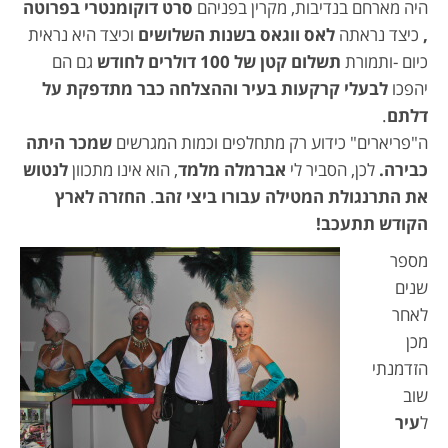
היה מארחם בנדיבות, מקרין בפניהם
סרט דוקומנטרי בפרוטה
,
כיצד נראתה
לאס ווגאס בשנות השלושים
וכיצד היא נראית
כיום -ותמורת
תשלום קטן של 100 דולרים לחודש
גם הם
יהפכו
לבעלי קרקעות בעיר וההצלחה כבר מתדפקת על
דלתם
.
ה"פריארים" כידוע רק מתחלפים וכמות המגרשים
שמכר היתה
כבירה.
לכן, הסביר לי
אברמלה מלמד
, הוא אינו מתכוון
לנטוש
את התרנגולת המטילה עבורו ביצי זהב
.
החזרה לארץ
הקודש תתעכב!
מספר
שנים
לאחר
מכן
הזדמנתי
שוב
ל
עיר