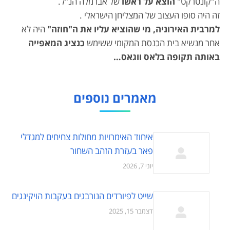
ה"קונטרקט"
הוצא על ראשו
של אברמלה הנ"ל.
זה היה סופו העצוב של המצליחן הישראלי .
למרבית האירוניה, מי שהוציא עליו את ה"חוזה"
היה לא
אחר מנשיא בית הכנסת המקומי ששימש
כנציג המאפייה
באותה תקופה בלאס ווגאס…
מאמרים נוספים
איחוד האימרויות מחולות צחיחים למגדלי
פאר בעזרת הזהב השחור
יוני 7, 2026
שייט לפיורדים הנורבגים בעקבות הויקינגים
דצמבר 15, 2025