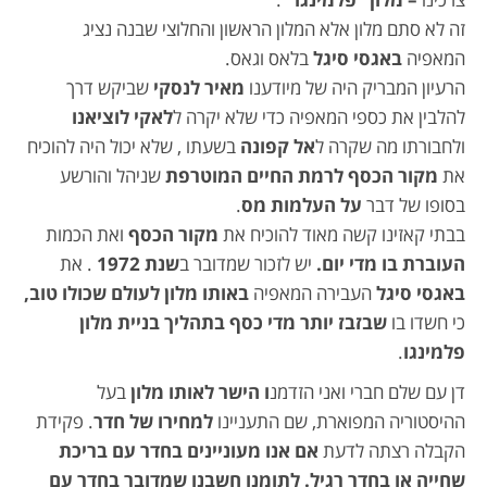
זה לא סתם מלון אלא המלון הראשון והחלוצי שבנה נציג
המאפיה
באגסי סיגל
בלאס וגאס.
הרעיון המבריק היה של מיודענו
מאיר לנסקי
שביקש דרך
להלבין את כספי המאפיה כדי שלא יקרה ל
לאקי לוציאנו
ולחבורתו מה שקרה ל
אל קפונה
בשעתו , שלא יכול היה להוכיח
את
מקור הכסף לרמת החיים המוטרפת
שניהל והורשע
בסופו של דבר
על העלמות מס
.
בבתי קאזינו קשה מאוד להוכיח את
מקור הכסף
ואת הכמות
העוברת בו מדי יום.
יש לזכור שמדובר ב
שנת
1972
. את
באגסי סיגל
העבירה המאפיה
באותו מלון לעולם שכולו טוב,
כי חשדו בו
שבזבז יותר מדי כסף בתהליך בניית מלון
פלמינגו
.
דן עם שלם חברי ואני הזדמנ
ו הישר לאותו מלון
בעל
ההיסטוריה המפוארת, שם התעניינו
למחירו של חדר
. פקידת
הקבלה רצתה לדעת
אם אנו מעוניינים בחדר עם בריכת
שחייה או בחדר רגיל. לתומנו חשבנו שמדובר בחדר עם