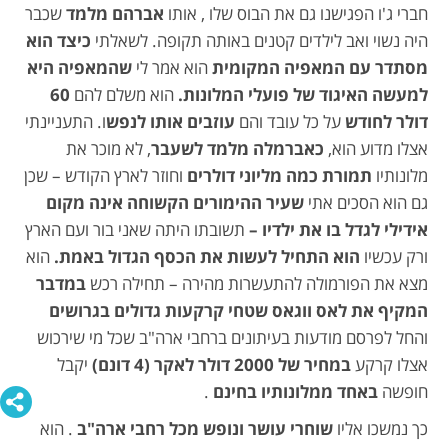
חברי ג'ו הפגישנו גם את הבוס שלו , אותו
אברהם מלמד
שכבר
היה נשוי ואב לילדים קטנים באותה תקופה. לשאלתי
כיצד הוא
מסתדר עם המאפיה המקומית
הוא אמר לי
שהמאפיה היא
למעשה האיגוד של פועלי המלונות.
הוא משלם להם
60
דולר לחודש
על כל עובד והם
עוזבים אותו לנפש
ו. התעניינתי
אצלו מדוע הוא,
כאברמלה מלמד לשעבר
, לא מוכר את
מלונותיו
תמורת כמה מליוני דולרים
וחוזר לארץ הקודש – שכן
גם הוא הסכים אתי
שעיר ההימורים הקשוחה אינה מקום
אידילי לגדל בו את ילדיו –
תשובתו היתה שאני בור ועם הארץ
ורק עכשיו
הוא התחיל לעשות את הכסף הגדול באמת.
הוא
מצא את הפורמולה להתעשרות מהירה – תחילה רכש
במדבר
המקיף את לאס ווגאס שטחי קרקעות גדולים בגרושים
והחל לפרסם מודעות בעיתונים ברחבי ארה"ב שכל מי שירכוש
אצלו קרקע
במחיר של 2000 דולר לאקר (4 דונם)
יקבל
חופשה
באחד ממלונותיו בחינם
.
כך נמשכו אליו
שוחרי עושר ונופש מכל רחבי ארה"ב
. הוא