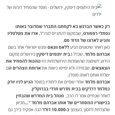
רק כאשר הברנש בא לקחתנו התברר שמדובר באותו
נפתלי רפפורט,
שבמקום להתגייס לצה"ל,
ארז את מטלטליו
והגיע לארצו של הדוד סם.
כאן לאחר שיטוטים הגיע
ללאס ווגאס
ופגש ישראלי אחר בשם
אברהם מלמד
, שגדל ב
בית יתומים דיסקין
בירושלים (מקום
הידוע לשימצה שהאמהות הירושלמיות היו
נוהגות להפחיד את
הצאצאים
, שבמידה ולא יסיימו כיאות את
ארוחת הצהרים ה
ם
ישלחו אותם לאותו מוסד).
אברהם מלמד
אחרי שסיים את לימודיו במוסד
הגיע לניו יורק
כמלמד דרדקים בבית מדרש חרדי בברוקלין.
לאחר שנתיים אמר לו הרב,
מנהל בית המדרש שהבחין
בכישוריו המסחריים של אותו אברהם מלמד "…
מכיוון
שהצלחת לחסוך בעצמך
כ
-10.000
דולר
הנה אפקיד בידך גם