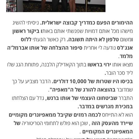
ההימורים הפעם כמדריך קבוצה ישראלית.
ניסיתי להשיג
מישהו מכל אותם דמויות שפגשתי אותם באות
ו ביקור ראשון
ו
משום
טלפון לא היתה תשובה.
רק כאשר הגעתי
ללוס
אנג'לס
נודעה לי אחרית
סיפור ההצלחה של אותו אברמל'ה
מלמד
.
מצאו אותו
ירוי בראשו
בתוך הקאדילק הלבנה, פתוחת הגג שלו
ליד סכר הובר
.
בכיסו היו שטרות של 10,000 דולרים.
הדבר מצביע על כך
שמדובר
בהוצאה להורג של ה"מאפיה"
.
התברר
שביטחונו העצמי של אותו ברנש,
גדל עם הצלחתו
במכירת מגרשים במדבר.
הוא לא התייחס
לכמה רמזים שקיבל ממאפיונרים מקומיים
שיירד מהעסק הזה
, שכן הוא פולש לתחומי הטריטוריה
של
המאפיונרים המקומיים
.