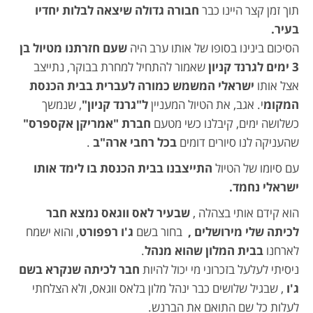
תוך זמן קצר היינו כבר
חבורה גדולה שיצאה לבלות יחדיו
בעיר.
הסיכום בינינו בסופו של אותו ערב היה
שעם חזרתנו מטיול בן
3 ימים לגרנד קניון
שאמור להתחיל למחרת בבוקר, נתייצב
אצל אותו
ישראלי המשמש כמורה לעברית בבית הכנסת
המקומ
י. אגב, את הטיול המעניין
ל
"
גרנד קניון
"
, שנמשך
כשלושה ימים, קיבלנו כשי מטעם
חברת
"
אמריקן אקספרס"
שהעניקה לנו סיורים דומים
בכל רחבי ארה
"
ב
.
עם סיומו של הטיול
התייצבנו בבית הכנסת בו לימד אותו
ישראלי נחמד
.
הוא קידם אותי בצהלה ,
שבעיר לאס ווגאס נמצא חבר
לכיתה שלי מירושלים
,
בחור בשם
ג
'
ו רפפורט
, והוא ישמח
לארחנו
בבית המלון שהוא מנהל
.
ניסיתי לעלעל בזכרוני מי יכול להיות
חבר לכיתה שנקרא בשם
ג
'
ו
, שבגיל שלושים כבר ינהל מלון בלאס ווגאס, ולא הצלחתי
לעלות כל שם התואם את הברנש.