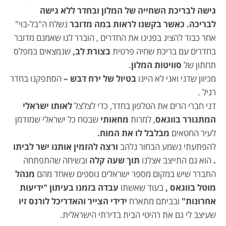
גישה לבריכת השחייה של המלון ובחדר ללא גישה
לבריכה. כאשר בקשנו לראות במה מדובר
נשלח ה"בל-בוי"
אחר כבוד להציג בפנינו את החדרים , הוברר לנו שאמנם מדובר
בחדרים עם בריכת שחיה פרטית
בצורת לב,
שנמצאים במפלס
תחתון של
סוויטות המלון
.
מכיוון שדני ואני לא היינו
בטיול של ירח דבש –
הסתפקנו בחדר
רגיל .
דני חברי הרים את הטלפון בחדר, כדי לצלצל
לאותו ישראלי
המתגורר בווגאס
, למרות
מחאותי
שבטח כל ישראלי שמזדמן
לעיר החטאים
מבלבל לו את המוח.
להפתעתי נשמע הבחור נלהב
ורצה להזמין אותנו ישר לביתו
.
הוא גם התייצב אצלנו
תוך שעה קלה
ובשיחה שהתפתחה
התברר שיש במקום מספר ישראלים נוספים שאחד מהם
מנהל
מוטל בווגאס ,
בעוד שאשתו
עבדה בזמנו בעיתון "ידיעות
אחרונות"
ובביתם מתארח
ידידי הצייר והאדריכל לורנס זיו
שעיצב לי גם את רהיטי הבית בדירתי הישראלית.