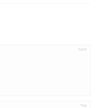
תגובה
שם *