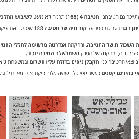
ייכה גם חטיבתנו,
חטיבה 4 (166
) תרמה
לא מעט לשיבוש מהלכי 
יתן הבר
בעריכת ספר על
קורותיה של חטיבה
188 שספגה את עיקר הלחץ של
 השכולות של החטיבה
, ובהקמת
אנדרטה מרשימה לחללי החטי
סלע גבוה, ומהקנה של הטנק
השתלשלה המילה יזכור.
ביוצאי החטיבה כמו
הקבלן ניסים בדולח עליו השלום
ובמשפחת
ג'א
י בהיותם קטנים
כאשר
יו
סי פלד שהיה אלוף פיקוד צפון מארח לנו, 