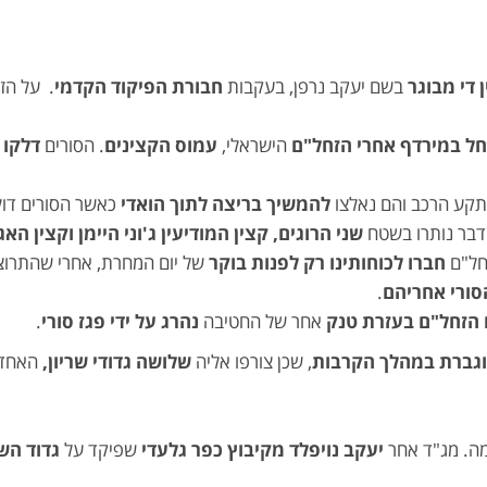
די מבוגר
בשם יעקב נרפן, בעקבות
חבורת הפיקוד הקדמי
. על הזח
החל במירדף אחרי הזחל"ם
הישראלי,
עמוס הקצינים
. הסורים
תקע הרכב והם נאלצו
להמשיך בריצה לתוך הואדי
כאשר הסורים דול
דבר נותרו בשטח
שני הרוגים, קצין המודיעין ג'וני היימן וקצין הא
חל"ם
חברו לכוחותינו רק לפנות בוקר
של יום המחרת, אחרי שהתרוצצ
סורי אחריהם
.
 הזחל"ם בעזרת טנק
אחר של החטיבה
נהרג על ידי פגז סורי
.
גברת במהלך הקרבות
, שכן צורפו אליה
שלושה גדודי שריון,
האחד
. מג"ד אחר
יעקב נויפלד מקיבוץ כפר גלעדי
שפיקד על
גדוד הש