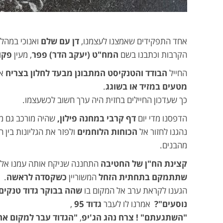
אחד התפקידים שאמצנו לעצמנו,
דן עם שלם
ואנוכי במהל
הקרבות וכתבנו בשם
המח"ט (יעקב הדר) פפר
, מעין
פקוד
החייל
הבודד והטנקיסט המתבונן מבעד לחלון בצריח
א
מטעים במזיד או בשוגג
.
כך שעדכון החיילים בחזית היה ערך חשוב לכשעצמו.
הדפסנו מדי יום
דף קרבי במחנה פילון,
שהיה מורכב גם מס
נהגנו לחזור אל
הכוחות הלוחמים
ולפזר את הגליונות בין ה
מהבנים.
קצינת הח"ן של החטיבה
התחננה שניקח אותה עמנו אל
שתתמקם בתחתית הזחל
המשוריין
כשקסדה לראשה
.
הגענו לקראת ערב אל המקום בו
שהה בבוקר גדוד טנקים
נוסעים"?
אמרנו לו לעבר
גדוד 95
,
"השתגעתם" ! צרח נהג הג'יפ
,
"הגדוד עבר למקום אחר