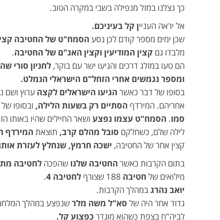
כך נצלנו במזל מנפילה בשבי במקרה הטוב.
אל יראה העניי
ן קל בעיניכם.
שכן ימים מספר קודם לכן נסע
הסמח"ט של החטיבה קצין 
מלבדו גם
קצין המודיעין וקצין האג"ם של החטיבה
.
הם טעו במזלג דרכים והגיעו ישר עם בוקר,
לחניון סורי ש
ומספר נגמשים אחרי הזחל"ם הישראלי הנמלט.
בסופו של דבר כאשר
הגיעו הישראלים לקצה
ערוץ ושם נ
אחריהם. המירדף
הסתיים רק בשעות הלילה,
ובסופו של 
סמו
.
הסמח"ט עצמו נפצע
ושאר החיילים שהיו באותו הז
לילה שלם, כשחלקם
סובל מהלם קרב,
תוצאת
המירדף ה
קצין אחר של החטיבה,
ישכה חרמץ, שנחלץ לעזרת אותו
בתום הקרבות כאשר
החטיבה שלנו
שהפכה
לחטיבה מתו
מילואים של
חטיבה
188 שצורף
לחטיבה 4
.
יואב נהרג
במהלך הקרבות.
גדוד אחר היה של
סא"ל משה מלר
שנפצע במהלך המלחמה
לביה"ח בצפת כשהוא מוגדר
כפצוע קל.