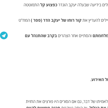
ים בידיעה שבעלה יעקב הוגדר
כפצוע קל
התמוטטה
לים להעריץ את
קור רוחו של יעקב הדר (פפר )
המח"ט
במלחמתם
והסתיים אחר הצהרים
בקרב שהתנהל עם
ל האירוע
.
מיתו של דבר, גם אם הסורים היו פורצים את החזית
את הגליל
. אז היתה נשקפת
סכנה ממשית לקיום