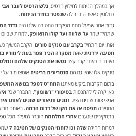
אך במהלך הניתוח לחילוץ הרסיס,
גלש הרסיס לעבר אבי הע
לחלוטין כאשר הוברר לה
שנפטר בחדר הניתוח.
גדוד אחר שפעל תחת מפקדת החטיבה שלנו היה
גדוד הס
שתמיד שמר
על שלווה ועל קולו המאופק,
למרות שביום 
אותו יום התחיל
בקרב עם טנקים סורים
, הקרב המשיך כש
חטיבה ירדנית
שאת
מפקדה הכיר פפר בעת לימודיו ב
הירדנים לאחר קרב קצר
נטשו את הטנקים שלהם ונמלטו
טנקים אלו שהיו גם הם
סנטריונים בריטים
אומצו מיד על יד
בתום הקרבות ביקש מאתנו
המח"ט לטפל בנושא המשפח
כאן קרה לי להתנסות
בסיפורי "רשומון".
התברר שכל
איש
אנשי צוות שונים הציגו
זמנים ותיאורים שונים לאותו איר
החטיבה
תפסה אז את הקו של דרום הרמה.
באותם חודש
בתחקירים שנערכו
אחרי המלחמה
הוברר למעלה מכל ספ
למרות ההילה
שלה זכו לוחמי הטנקים של חטיבה 7
שמפק
בצפון אצבע הגליל
, לא היה הדבר
מסכן את מדינת ישר