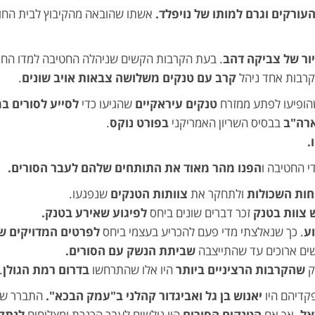
ורקים וגרם למותו של נויפלד.
אשתו שהובאה מהקיבוץ לבית החול
יור של צביקה דהב
. בעת הקרבות הקשים שניהלה החטיבה למדו החיי
קרבות אחד ניהל
קרב עם טנקים
משלושה צבאות אויב שונים
.
הופיעו לפתע ממזרח
טנקים עיראקיים
שהגיעו כדי
לסייע לסורים 
ארה"ב
בבסיס השריון האמריקני
בפורט נוקס
.
.
י החטיבה ו
הפנו מהר מאוד את התותחים שלהם לעבר הסורים.
ות השכולות
ולתחקר את
צוותות הטנקים
שנפגעו.
 צוות בטנק
זכר דברים שונים ביחס
לפיגוע שאירע בטנק.
וע
. כך שנאלצתי מדי פעם להכריע בעצמי ביחס
לפרטים המדויקים ש
ים ארוכים עד שהתייצבה
שביתת הנשק עם הסורים.
ק
שהקרבות הרציניים ביותר
היו אלו שהתרחשו
בדרום רמת הגולן
.
דיהם היו
יאנוש בן גל ואביגדור קהלני ב"עמק הבכא".
התברר שלא
אל.
אך אם
הטנקים הסורים
היו גולשים לעבר הכנרת ומצליחים
לנתק 