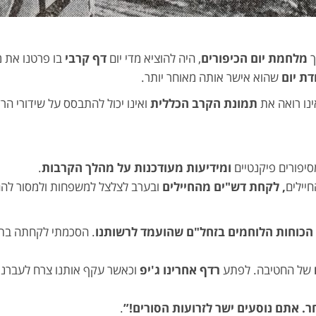
ך
מלחמת יום הכיפורים
, היה להוציא מדי יום
דף קרבי
בו פרטנו את מ
ת יום
שהוא אישר אותה מאוחר יותר.
ינו רואה את
תמונת הקרב הכללית
ואינו יכול להתבסס על שידורי הרד
יפורים פיקנטיים
ומידיעות מעודכנות על מהלך הקרבות
.
חיילים
, לקחת דש"ים מהחיילים
ובערב לצלצל למשפחות ולמסור לה
הכוחות הלוחמים בזחל"ם שהועמד לרשותנו
. הסכמתי לקחתה בת
של החטיבה. לפתע
רדף אחרינו ג'יפ
וכאשר עקף אותנו צרח לעברנו
. אתם נוסעים ישר לזרועות הסורים!”
.