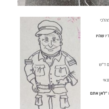
הלכי
יו
שהיו
ם ד"ש
נאי
"לאן אתם