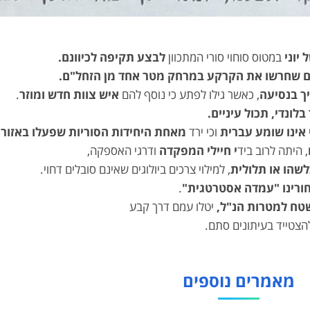
יוני
במטוס סוחוי סורי המתכוון
לבצע תקיפה לכיוונם.
ם שחרשו את הקרקע במרחק מטר אחד מן הזחל"ם.
ך בנסיעה
, כאשר
ג
ילו לפתע כי נוסף להם
איש צוות חדש ומוזר
.
בלונדי, תכול עיניים.
 אינו שומע עברית
וכי ירד
מאחת היחידות הסוריות שפעלו באזור
.
, היתה לרוב ביד
י חיילי המפקדה
ודר
ג
י האספקה,
שהו או תלולית
, למילוי צרכים ביולו
ג
ים שאינם סובלים דחוי.
ורינו "עמדה אסטרט
ג
ית"
.
שטח למטרות הנ"ל,
יטלו עמם דרך קבע
צטייד בעיתונים סתם.
מאמרים נוספים