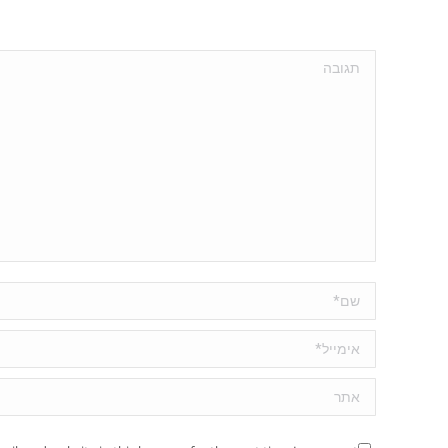
תגובה
שם *
אימייל *
אתר