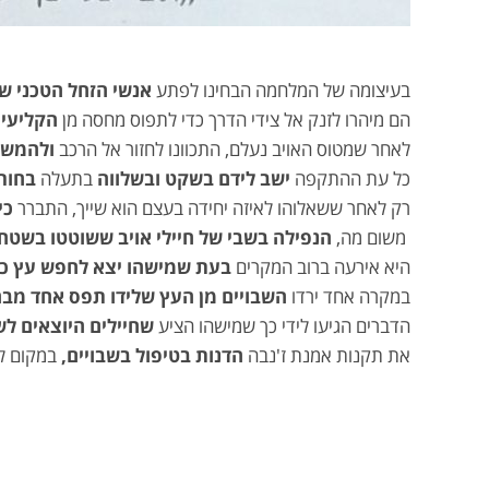
בעיצומה של המלחמה הבחינו לפתע
אנשי הזחל הטכני של 
הם מיהרו לזנק אל
צידי הדרך כדי לתפוס מחסה מן
הקליעי
לאחר שמטוס האויב נעלם, התכוונו לחזור אל הרכב
ולהמשי
כל עת ההתקפה
ישב לידם בשקט ובשלווה
בתעלה
בחור 
רק לאחר ששאלוהו לאיזה יחידה בעצם הוא שייך, התברר
כי
משום מה,
הנפילה בשבי של חיילי אויב ששוטטו בשטח
היא אירעה ברוב המקרים
בעת שמישהו יצא לחפש עץ כל
במקרה אחד ירדו
השבויים מן העץ שלידו תפס אחד מבח
הדברים ה
ג
יעו לידי כך שמישהו הציע
שחיילים היוצאים ל
את תקנות אמנת ז'נבה
הדנות בטיפול בשבויים,
במקום לה