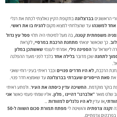
רי הראשונים
בברצלונה
בתקופת הקיץ נאלצתי לכתת את רגלי
 אחד למשנהו
עד שהצלחתי למצוא מקום
להניח בו את ראשי
.
סניה משפחתית קטנה,
בה מעל למיטתי היה תלוי
פסל עץ גדול
לוב
. כך שכאשר יצאתי
מתחנת הרכבת במרסיי,
לקראת
ה לישראל על
הספינה נילי
, אמרתי לעצמי
שאשתכן במלון
מוך לתחנה
שכן מדובר
בלילה אחד
בלבד לפני מועד ההפלגה
ל.
תחנת הרכבת
, לא היו חדרים פנויים
וכבר ראיתי בעיני רוחי שאני
 את
סאת הייסורים שעברתי בברצלונה
עד שאמצא חדר פנוי.
ת בוקר מוקדמת.
החשיכה עדין כיסתה את העיר
. ולפתע ראיתי
ב שלט מואר
"אלברגו" דהיינו , מלון.
אליו שמתי פעמי כאשר
אני
וודתי,
אז עדין
לא היו גלגלים למזוודות
..
ה
זקנה צרפתיה
והושיטה לי
מפתח תמורת סכום השווה ל-50
בפרנקים צרפתיים.