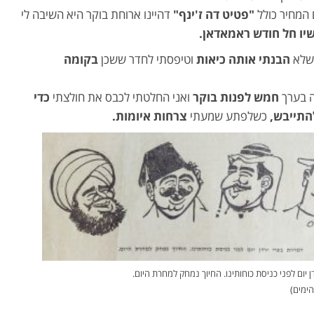
המחיר כולל
"פטיט דה ז'ינף"
דהיינו ארוחת בוקר היא השיבה לי
שיו חל חודש ראמאדאן.
 שלא
הבנתי אותה כיאות
וטיפסתי לחדר ששכן
בקומה
 בערך
חמש לפנות בוקר
ואני החלטתי לכבס את חולצתי
כדי
התייבש,
כשלפתע שמעתי
צרחות איומות.
ן יום לפני כניסת כוחותינו. החיוך נמחק למחרת היום.
ימים)