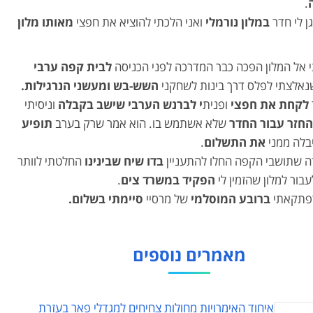
.
ן לי חדר
במלון נורמלי
ואני הלכתי להוציא את חפצי
מאותו מלון
 אל המלון הפכה כבר המדרכה לפני הכניסה
לבית קפה ערבי
נאלצתי לפלס דרך בינות לשחקני
השש-בש ומעשני הנרגילות.
לקחת את חפצי
ופנית
י לברנש הערבי שישב בקבלה
וניסיתי
חזר עבור החדר
שלא אשתמש בו. הוא אמר שרק בערב
תופיע
לה ממני
את התשלום
.
ה שתושבי הקפה החלו להתעניין
בדו שיח שבינינו
החלטתי לוותר
בור למלון שהזמין לי
הפקיד במשרד צים
.
פתקאתי
ברובע המוסלמי
של מרסיי
סיימתי בשלום.
מאמרים נוספים
איחוד האימרויות מחולות צחיחים למגדלי פאר בעזרת