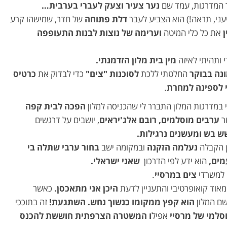
 המדרגות, עמד שם
נער צעיר וצעק לעברי בערבית…
עני, תראה!) הוא הצביע לעבר
דלת פתוחה
של חדר, שמישהו קרע
את כל כלי המיטה
וערימה של נוצות לבנות התעופפה
 ותהיתי לאיזה
מין בית מלון הזדמנתי.
נה בבוקר
החלטתי ללכת
לסוכנות "צים"
כדי לבדוק את
כרטיס
 לספינה למחרת
.
 במדרגות המלון התברר לי שהכניסה למלון
הפכה לבית קפה
ר
ערבים מוסלמים, רובם אלג'יראים
, יושבים על דרגשים
 בש ומעשנים נרגילות.
ן הקבלה
נעלמה הזקנה
ובמקומה ישב
בחור ערבי שתלה בי
מים,
הוא ידע לפי הדרכון
שאני ישראלי.
למשרדי
צים במרסיי
.
אוד קואופרטיבי והתעניין לדעת
היכן אני מתאכסן.
כאשר
ם המלון
הוא קפץ ממקומו כנשוך נחש. השתגעת!
זה בתוככי
סלמי של מרסיי
אפיל
ו המשטרה הצרפתית חוששת להכנס