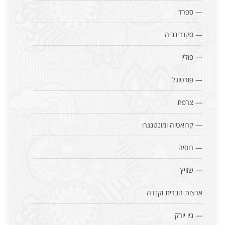
— ספרד
— סקנדינביה
— פולין
— פורטוגל
— צרפת
— קרואטיה ומונטנגרו
— רוסיה
— שוויץ
ארצות הברית וקנדה
— ניו יורק