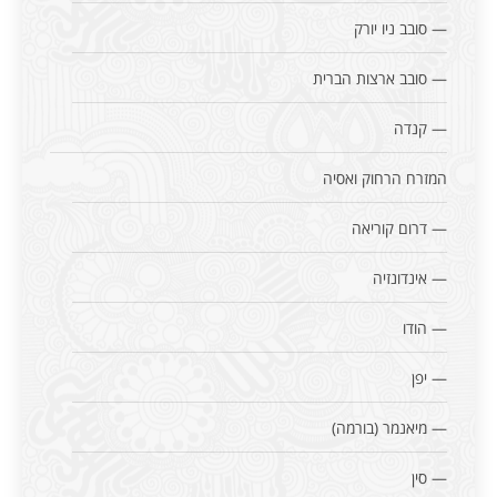
— סובב ניו יורק
— סובב ארצות הברית
— קנדה
המזרח הרחוק ואסיה
— דרום קוריאה
— אינדונזיה
— הודו
— יפן
— מיאנמר (בורמה)
— סין