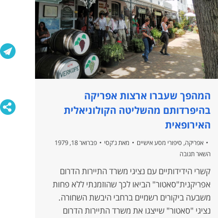
המהפך שעברו ארצות אפריקה
בהיפרדותם מהשליטה הקולוניאלית
האירופאית
אפריקה
,
סיפורי מסע אישיים
מאת
ג'קסי
פברואר 18, 1979
השאר תגובה
קשרי הידידותיים עם נציגי משרד התיירות הדרום
אפריקנית"סאטור" הביאו לכך שהוזמנתי ללא פחות
משבעה ביקורים רשמיים ברחבי היבשת השחורה.
נציגי "סאטור" שייצגו את משרד התיירות הדרום