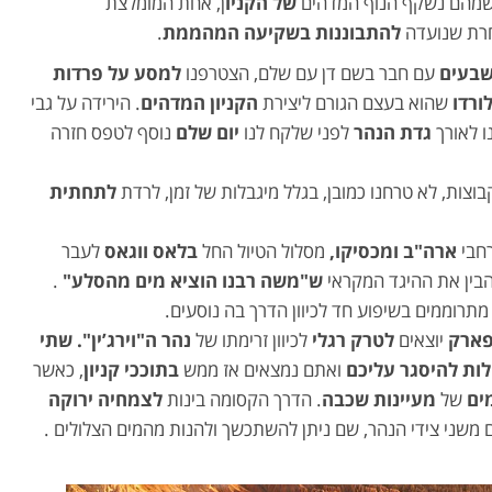
מהם נשקף הנוף המדהים
של הקניו
ן, אחת המומלצת
רת שנועדה
להתבוננות בשקיעה המהממת
.
שבעים
עם חבר בשם דן עם שלם, הצטרפנו
למסע על פרדות
ורדו
שהוא בעצם הגורם ליצירת
הקניון המדהים
. הירידה על גבי
ו לאורך
גדת הנהר
לפני שלקח לנו
יום שלם
נוסף לטפס חזרה
בוצות, לא טרחנו כמובן, בגלל מיגבלות של זמן, לרדת
לתחתית
חבי
ארה"ב ומכסיקו,
מסלול הטיול החל
בלאס ווגאס
לעבר
הבין את ההיגד המקראי
ש"משה רבנו הוציא מים מהסלע"
.
תרוממים בשיפוע חד לכיוון הדרך בה נוסעים.
פארק
יוצאים
לטרק רגלי
לכיוון זרימתו של
נהר ה"וירג’ין".
שתי
ות להיסגר עליכם
ואתם נמצאים אז ממש
בתוככי קניון
, כאשר
ים
של
מעיינות שכבה
. הדרך הקסומה בינות
לצמחיה ירוקה
ם משני צידי הנהר, שם ניתן להשתכשך ולהנות מהמים הצלולים .