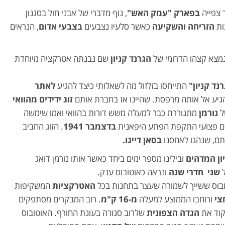
צפייה
בפארק "עמק האש"
, נוף מדברי של אבני חול בסגנון
ות
הזריחה והשקיעה
כאשר סלעיו נצבעים
בצבעי אדום
, הנראים
מצא קצהו הדרומי של
הגרנד קניון
שם נבנתה אטרקציה מיוחדת
נד קניון"
התייחסו בזלזול מה לשאלותי כיצד להגיע
לאתר
גיע אל אותה מרפסת. שהיינו אז בחברת אותם
זוג ידידים מהוואי
ל
נורמן
מתגוררת כבר למעלה משש דורות בהוואי ואמו שימשה
ם פצועי התקפת הפתע היפאנית
בדצמבר 1941
. הזוג החביב
ם, שנהגו לאחסנו
בסאן דייגו.
ון המדהים
ובילינו מספר ימים ביחד כאשר אותו נורמן דואג
ל
שני חדרי שנה
ונראה כאוטובוס ענק.
בוס ששייך לשמורה שעצר בתחנות בכל
האטרקציות
המשקיפות
צי
ורוחבו הממוצע למעלה
מ-16 ק"מ
. רוב המבקרים מסתפקים
קוד את
הגדה הצפונית
שלרוב סגורה בעונת החורף. האוטובוס