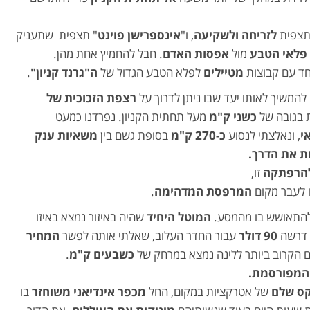
התצפית
לזריחה ולשקיעה
, ו"
אינספרישן פוינט
" תצפית שתעניק
פלאי הטבע
מול
אפסות האדם
. חבל להחמיץ אחת מהן.
חד עם קבוצות
מטיילים
לפלא הטבע הגדול של
ה"גרנד קניון"
.
המשיך לאותו יעד שבו ניתן לדרוך על
רצפת הזכוכית של
בגובה של
כשני ק"מ
מעל תחתית הקניון. נפרדנו כמעט
י
, ונאלצתי לנסוע
כ-270 ק"מ
בסופת גשם בין
משאיות ענק
ת את הדרך.
הרפתקה
זו,
 לעבר מקום
המרפסת המדהימה
.
להתאושש בו מהמסע.
המוטל היחיד
שהיה באיזור נמצא באיזו
 דרשה
90 דולר
עבור החדר העלוב, שאלתי אותה לפשר
המחיר
 הקרוב ביותר ללינה נמצא במרחק של
כשבעים ק"מ
.
המפורסמת.
ס שלם
של אטרקציות במקום, החל
מכפר אינדיאני משוחזר
בו