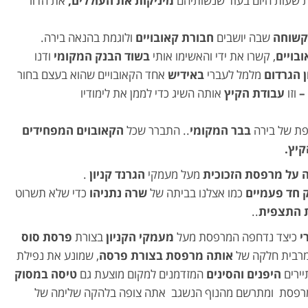
 שעות היום בעוד שנשותיהם
מיניקות את העוללים,
את הדור
 קשוחה
שבה יושבים
חבורת קאובויים
ולוגמת בהנאה בירה.
בויים
, קשרו את ידי והאשימו אותי
בשוד הבנק המקומי
ודנו
ן הגרדום
מלמל לעברי
באידיש
אחד הקאובויים שהוא בעצם בחור
–
וזו
עבודת הקיץ
אותה השיג כדי לממן את לימודיו
פת של בירה
בבר המקומי
.. התברר שכל
הקאובוים המפחידים
יץ.
 על מרפסת הזכוכית
מעל מעמקי
הגרנד קניון
.
 חד פעמיים
כמו אצלנו בביתה של
שרה נתניהו
כדי שלא תשרוט
 התצפית
..
י
כיצד נדחפה המרפסת מעל
מעמקי הקניון
בצורת
פרסת סוס
מרבית חלקה של
אותה מרפסת בצורת פרסה
, שמונע את נפילת
יירים
היפנים והסינים
המזדמנים למקום מוצעת גם
טיסה במסוק
מרפסת ומתרשם מהנוף הנשגב אתה צופה בלהקה שלימה של