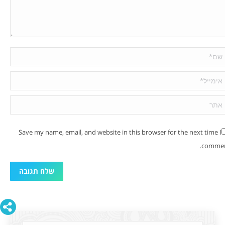
 *
מייל *
ר
Save my name, email, and website in this browser for the next time I
commen
שלח תגובה