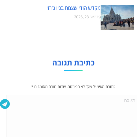
מקדש הודי שצמח בניו ג'רזי
פברואר 23, 2025
כתיבת תגובה
כתובת האימייל שלך לא תפורסם. שדות חובה מסומנים
*
ובה