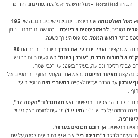
המגדלור Heceta Head – מגדל הראש שנקרא על שם הספרדי ברונו דה הקטה
א
מפל מאלטנומה
שמימיו צונחים בשני שלבים מגובה של
195
רים
רטובים.
למאזוכיסטים שביניכם
– כמו שהיינו בזמנו – ניתן
פס ברגל
לראש המפל
, בטיפוס העורך כשעה.
ת האטרקציות המעניינות על
אם הדרך
היורדת דרומה הם
80
"מ של חולות נודדים
,
"אורגון דיונס"
השופעים חיות בר ויש
ם שבילי הליכה ונסיעה, בעיקר באופנועי ורכבי שטח.
ונה קצת
מאיזור הדיונות
נמצא אחד מקטעי החוף הדרמטיים של
ף אורגון
עם הרבה יעדים לצפייה
במשברי הים
הנופלים על
וף .
ת מנקודת התצפית המרשימות היא
מהמגדלור "הקטה הד",
רידה דרומה על כביש 101
(היוויי 1)
מגיעים לחופה הצפוני של
יפורניה.
ופים מרשימים אך
רובם מכוסים בערפל
.
תן לעצור ולבקר
ב"בודיגה ביי"
שהיא עיירת דייגים קטנה,על אם