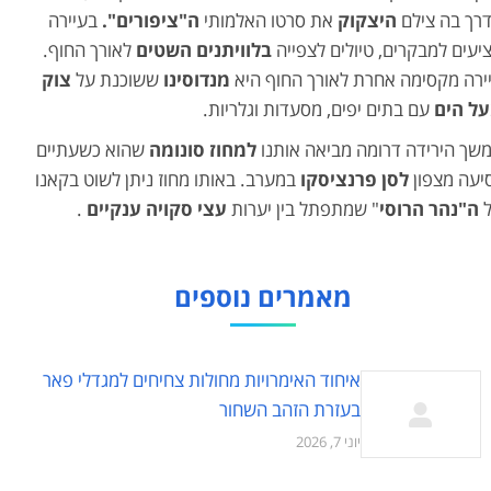
רך בה צילם
היצקוק
את סרטו האלמותי
ה"ציפורים".
בעיירה
יעים למבקרים, טיולים לצפייה
בלוויתנים השטים
לאורך החוף.
ירה מקסימה אחרת לאורך החוף היא
מנדוסינו
ששוכנת על
צוק
ל הים
עם בתים יפים, מסעדות וגלריות.
שך הירידה דרומה מביאה אותנו
למחוז סונומה
שהוא כשעתיים
יעה מצפון
לסן פרנציסקו
במערב. באותו מחוז ניתן לשוט בקאנו
ל
ה"נהר הרוסי
" שמתפתל בין יערות
עצי סקויה ענקיים
.
מאמרים נוספים
איחוד האימרויות מחולות צחיחים למגדלי פאר
בעזרת הזהב השחור
יוני 7, 2026