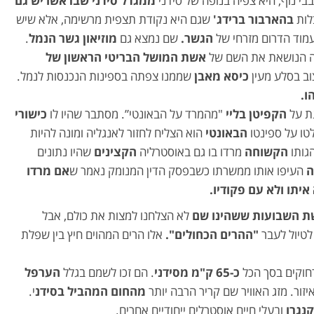
בי נוף, היא צפיה בנופה של סידני
ממגדל סידני שבראשו יש גם
לות
בהארבור ברידג'
שגם היא נקודת תצפית מרשימה, אלא שיש
מוד הדרום מזרחי של
הגשר.
שם נמצא גם
מוזיאון גשר הנמל
.
שה הנושאת את השם של
אשת המושל הבריטי הראשון של
ב בסלע מעין
כיסא מאבן
שממנו צפתה בספינות הנכנסות לנמל.
ו.
נת על
הקפיטן בליי
"מהמרד על הבאונטי”. מסתבר שהיו לו
כישורי
טו על ספינטו
הבאונטי
הוא הצליח לחזור לאנגליה ומונה להיות
גותו
הקשוחה
מרדו בו גם באוסטרליה
הקצינים
שהיו נתונים
ה
העיפו אותו ממשרתו כשבפסק הדין המנומק נאמר ש
אם מרדו
איתו ולא עם פקודיו.
ת השבועות ששהינו שם
לא הצלחנו למצות את כולם, אבל
לטיול לעבר
"ההרים הכחולים".
אלו הרים המהוים חיץ בין שפלת
חוקים בסך הכל
כ-65 ק"מ מסידני
. הם זכו לשמם בגלל
הערפל
זור. מזג האוויר שם קריר הרבה יותר
מהחום המהביל בסידנ
י.
נגרו
ובעלי חיים אוסטרלים ייחודיים אחרים.