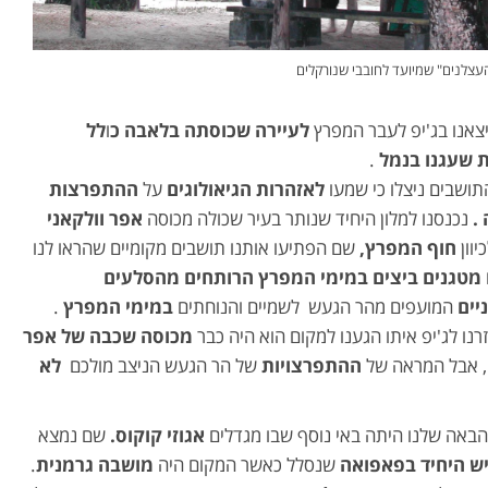
העצלנים" שמיועד לחובבי שנורקלים
צאנו בג'יפ לעבר המפרץ
לעיירה שכוסתה בלאבה כ
ו
לל
 שעגנו בנמל
.
תושבים ניצלו כי שמעו
לאזהרות הגיאולוגים
על
ההתפרצות
 .
נכנסנו למלון היחיד שנותר בעיר שכולה מכוסה
אפר וולקאני
יוון
חוף המפרץ,
שם הפתיעו אותנו תושבים מקומיים שהראו לנו
מטגנים ביצים במימי המפרץ הרותחים מהסלעים
יים
המועפים מהר הגעש לשמיים והנוחתים
במימי המפרץ
.
נו לג'יפ איתו הגענו למקום הוא היה כבר
מכוסה שכבה של אפר
, אבל המראה של
ההתפרצויות
של הר הגעש הניצב מולכם
לא
באה שלנו היתה באי נוסף שבו מגדלים
אגוזי קוקוס.
שם נמצא
ש היחיד בפאפואה
שנסלל כאשר המקום היה
מושבה גרמנית
.