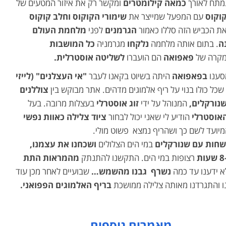
מתח לאורך
כמאה קילומטרים
ומקשר רק את איזור המטעים של
קוקוס
עם המפעל שמייצר את
שימורי הקוקוס וחלב קוקוס
את הכביש הזה סללו כאמור
הגרמנים
לפני
מלחמת העולם
ה
. בתום אותה מלחמה
נלקחו
מגרמניה
כל המושבות
קרה של
פאפואה
הם הועברו
לשליטה אוסטרלית.
סענו
בפאפואה
היתה בשיוט בקאנו לעבר
"אי העצלנים"
(לייזי
שכל כולו בנוי על ריף אלמוגים מדהים. אתר מבוקש בין
צוללנים
שנורקלים,
המנוהל על ידי
זוג אוסטרלי
בעצלות מרובה. בעל
אוסטרלי
הודיע לי שאני יכול לבחור
ציוד צלילה כאוות נפשי
מיועד לשם כך ושהריף נמצא פשוט מולי.
שחות עם שנורקלים
במי הים הצלולים
ושכחנו את עצמנו,
ת
רצופות במי הים. התקשנו להתנתק
מהמראות התת
א ידענו עד כמה
נשרף גבנו מהשמש…
שבועיים לאחר מכן עוד
 והתגרדנו מאותה צלילה ממושכת
בריף האלמוגים הפפואני.
מאמרים נוספים