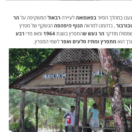
ענו במהלך הסיור
בפאפואה
לעיירה
רבאול
המשקיפה על
הר
בורבור
, נדהמנו למראה
הנוף היפהפה
הנשקף של מפרץ
ממולו מזדקר
הר געש ש
התפרץ בשנת
1964
ומאז מדי
רבע
רך הוא
מתפרץ ומתיז סלעים ואפר
לשמי המפרץ.