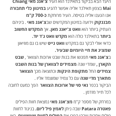
היעד הבא בביקור בתאילנד הוא העיר
צ'אנג מאי
Chiang
Mai
בצפון תאילנד אליה אפשר להגיע
במיגוון כלי תחבורה
אנו הגענו אליה בטיסה. העיר מרוחקת
כ-700 ק"מ
מבנגקוק
וידועה במיגוון המקדשים שב
צ'אנג מאי
. ביניהם
העתיק ביותר הוא
וואט צ'יאנג מאן.
אך
המקדש החשוב
ביותר
בתאילנד כולה הוא
מקדש וואט ג'ד יוד.
כדאי אולי לבקר גם במקדש
וואט גייט
שיש בו גם מוזיאון
שמציג את חיי היומיום שבעיר.
ב
צ'אנג מאי
תפגשו את בנות שבט ארוכות הצוואר ,
שבט
הקארן ,
שמדי שנה
מצמידים לצווארן של בנות השבט
צמידים
החל
מתקופת הינקות
וכתוצאה מכך
הצוואר
מתארך מדי שנה
עם כל צמיד שמוצמד אליו .
הביקור בכפר
נאי סוי
של ארוכות הצוואר
הפך כמעט לחובה
לכל תייר מזדמן .
במרחק של מספר ק"מ
מצ'אנג מאי
נמצאת חוות הפילים
פאטרה Patara
שבה ניתן
לאמץ פיל ליום.
בניגוד לחוות
פילים אחרות שבהן הפכו את
הפילים לחיות שעשועים,
כאן