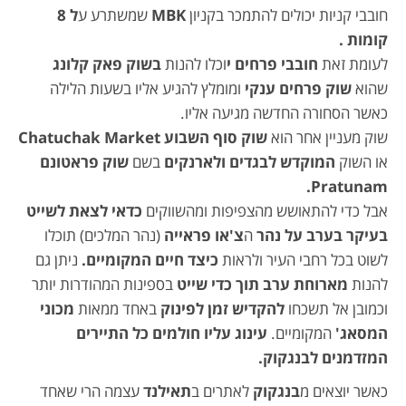
חובבי קניות יכולים להתמכר בקניון
MBK
שמשתרע ע
ל 8
קומות .
לעומת זאת
חובבי פרחים י
וכלו להנות
בשוק פאק קלונג
שהוא
שוק פרחים ענקי
ומומלץ להגיע אליו בשעות הלילה
כאשר הסחורה החדשה מגיעה אליו.
שוק מעניין אחר הוא
שוק סוף השבוע
Chatuchak Market
או השוק
המוקדש לבגדים ולארנקים
בשם
שוק פראטונם
Pratunam.
אבל כדי להתאושש מהצפיפות ומהשווקים
כדאי לצאת לשייט
בעיקר בערב על נהר
ה
צ'או פראייה
(נהר המלכים) תוכלו
לשוט בכל רחבי העיר ולראות
כיצד חיים המקומיים.
ניתן גם
להנות
מארוחת ערב תוך כדי שייט
בספינות המהודרות יותר
וכמובן אל תשכחו
להקדיש זמן לפינוק
באחד ממאות
מכוני
המסאג'
המקומיים.
עינוג עליו חולמים כל התיירים
המזדמנים לבנגקוק.
כאשר יוצאים מ
בנגקוק
לאתרים ב
תאילנד
עצמה הרי שאחד