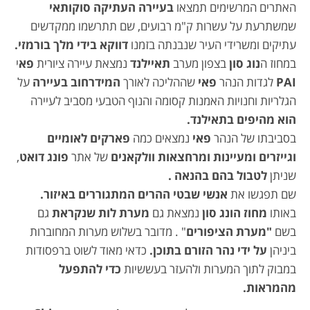
האתרים המרשימים תמצאו
בעיירה העתיקה
סוקותאי
שמשתרעת על עשרות ק"מ רבועים, שם תתרשמו ממקדשים
עתיקים ומשרידי העיר שנבנתה בזמנו
דווקא בידי מלך בורמזי.
במחוז ה
נוג סון
בצפון מערב
תאיילנד
נמצאת עיירה ציורית
פא
י
PAI
לגדות הנהר
פאי
שההליכה לאורך
המידרחוב בעיירה
על
הגלריות וחנויות האמנות קסומה והנוף הטבעי מסביב לעיירה
הוא מהיפים בתאילנד.
בסביבתו של הנהר
פאי
נמצאים כמה
פארקים לאומיים
וגייזרים ומעיינות ומרחצאות וולקאנים
של אתר
פונג דואט
,
שניתן
לטבול בהם בהנאה .
שם תפגשו את
אנשי שבטי ההרים המתגוררים באיזור.
באותו
מחוז הונג סון
נמצאת גם
מערת לות שנקראת
גם
בשם
"מערת הציפורים
" . מדובר בשלוש מערות המחוברות
ביניהן
על ידי נהר הזורם בתוכן.
כדאי מאוד לשוט ברפסודות
במבוק לתוך המערות ולהעזר בעששיות
כדי להתפעל
מהמראות.