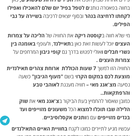
בחווה בפאטרה נותני
ם לטפל בפיל יום שלם להאכילו ואפילו
לקחתו לרחיצה בנהר
ובסוף יוצאים לרכיבה
בשיירה על גבי
הפילים.
מי שלא חווה ב
קוסטה ריקה
את החוויה של
הליכה על צמרות
העצים
יוכל לעשות זאת כאן ב
תאיילנד
, ולעופף
באומגה בין
גשרי חבלים ו
אולי לפגוש בדרך גם
קופי גיבון
המרחפים על
צמרות העצים .
החוויה הזו למשך
7 שעות הכוללת ארוחת צהרים תאילנדית
מוצעת לכם במקום הקרו
י בשם
"מעוף הגיבון"
כשעה
נסיעה
מצ'אנג מאי –
חוויה מענגת
לאוהבי טבע
והרפתקאות..
כמובן שאסור להחמיץ בעת הביקור ב
צ'אנג מאי
את
שוק
הלילה שבו תוכלו למצוא
הכל
משעונים מזוייפים ועד
בגדים מזוייפים
עם מ
ותגים אקסלוסיביים
.
עכשיו מגיע לתיירים כמונו לקנח
בחוויית האיים התאילנדים