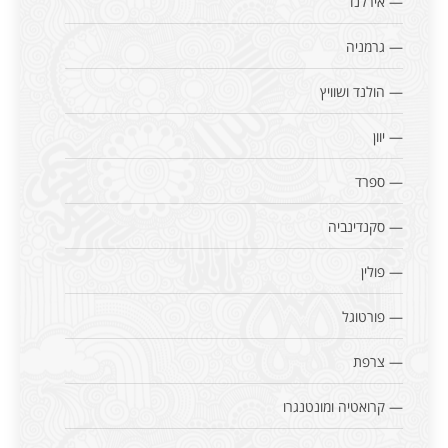
— אירלנד
— גרמניה
— הולנד ושוויץ
— יוון
— ספרד
— סקנדינביה
— פולין
— פורטוגל
— צרפת
— קרואטיה ומונטנגרו