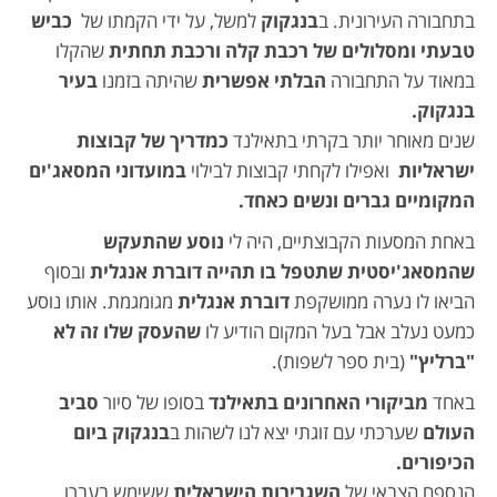
בתחבורה העירונית. ב
בנגקוק
למשל, על ידי הקמתו של
כביש
טבעתי ומסלולים של רכבת קלה ורכבת תחתית
שהקלו
במאוד על התחבורה
הבלתי אפשרית
שהיתה בזמנו
בעיר
בנגקוק.
שנים מאוחר יותר בקרתי בתאילנד
כמדריך של קבוצות
ישראליות
ואפילו לקחתי קבוצות לבילוי
במועדוני המסאג'ים
המקומיים גברים ונשים כאחד.
באחת המסעות הקבוצתיים, היה לי
נוסע שהתעקש
שהמסאג'יסטית שתטפל בו תהייה דוברת אנגלית
ובסוף
הביאו לו נערה ממושקפת
דוברת אנגלית
מגומגמת. אותו נוסע
כמעט נעלב אבל בעל המקום הודיע לו
שהעסק שלו זה לא
"ברליץ"
(בית ספר לשפות).
באחד
מביקורי האחרונים בתאילנד
בסופו של סיור
סביב
העולם
שערכתי עם זוגתי יצא לנו לשהות ב
בנגקוק
ביום
הכיפורים.
הנספח הצבאי של
השגרירות הישראלית
ששימש בעברו