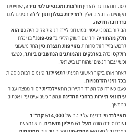
לסוגיו ונהננו גם להזמין
חולצות ומכנסיים לפי מידה,
שחייטים
מקומיים היו באים אליך
למדידות במלון ותוך לילה
מכינים לכם
גרדרובה חדשה.
הביקור במכוני עיסוי ובמועדוני לילה המפוקפקים היה
גם הוא
חלק מהחווייה
יחד עם השוק הלילי ב
"פט-פונג"
בו יכלת
לרכוש בזיל הזול סחורות
מזוייפות תוצרת סין
החל משעוני
רולקס
וכלה
בארנקים מהמותגים הנחשבים ביותר,
כפיצוי
וכשי עבור הנשים שהותרנו בישראל.
לאחר אותו ביקור ראשוני הגעתי ל
תאיילנד
פעמים רבות נוספות
בכל מיני הזדמנויות.
פעם כאורח של משרד התיירות הת
איילנדית
לסיור ממצה עבור
עיתונאי תיירות ברחבי המדינה
ונמשך כשבועיים עליו אכתוב
בהמשך.
תאיילנד
משתרעת על שטח של
514,000 קמ""ר
ו
אוכלוסייתה מונה
מעל 61 מיליון תושבים
. היא נמצאת
במרכזו של חצי האי
ההודו-סינ
י והרים נישאים
ממוקמים