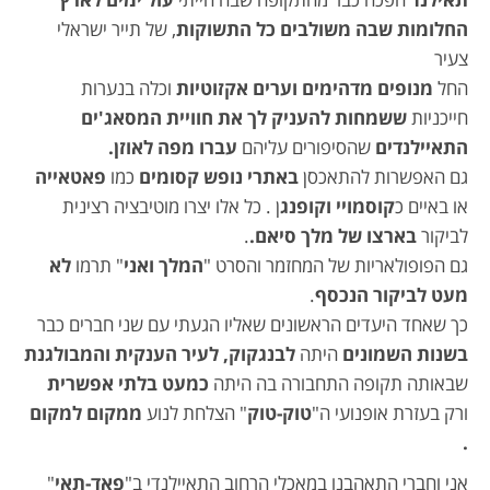
החלומות שבה משולבים כל התשוקות
, של תייר ישראלי
צעיר
החל
מנופים מדהימים וערים אקזוטיות
וכלה בנערות
חייכניות
ששמחות להעניק לך את חוויית המסאג'ים
התאיילנדים
שהסיפורים עליהם
עברו מפה לאוזן.
גם האפשרות להתאכסן
באתרי נופש קסומים
כמו
פאטאייה
או באיים כ
קוסמויי וקופנג
ן . כל אלו יצרו מוטיבציה רצינית
לביקור
בארצו של מלך סיאם.
.
גם הפופולאריות של המחזמר והסרט "
המלך ואני
" תרמו
לא
מעט לביקור הנכסף
.
כך שאחד היעדים הראשונים שאליו הגעתי עם שני חברים כבר
בשנות השמונים
היתה
לבנגקוק, לעיר הענקית והמבולגנת
שבאותה תקופה התחבורה בה היתה
כמעט בלתי אפשרית
ורק בעזרת אופנועי ה"
טוק-טוק
" הצלחת לנוע
ממקום למקום
.
אני וחברי התאהבנו במאכלי הרחוב התאיילנדי ב"
פאד-תאי
"