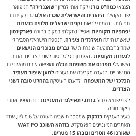
הצבאי
כמח"ט גולנ
י לקח אותי למלון
"שאנגרילה"
המפואר
שבו הקהילה
היהודית והישראלית שכרה אולם
כדי לקיים בו
תפילות. נדהמתי לראות
זקנים ישראלים מלווים בנערות
יפהפיות מקומיות
ואפילו נתקלתי במקום בחולה
פארקינסו
ן
שאשתו היתה
תאילנדית צעירה.
הנספח הישראלי הסביר לי
שמדובר בתופעה שיגרתית של
גברים מבוגרים הנישאים
לנערות מקומיות
. הפתרון הכלכלי טוב לשני הצדדים. הגבר
הישראל
י מפרנס את משפחת הכלה
ומוציאה אותם מהעוני בו
הם שרויים והנערה מקריבה את נעוריה
למען שיפור העתיד
הכלכלי של המשפחה
ולדעתו העיסקה
בהחלט טובה לשני
הצדדים.
לפני שנצא לטיול
ברחבי תאיילנד המעניינת
הנה מספר אתרי
ביקור חובה.
בעיר הענקית
בנגקוק
שמספר תושביה העולה על 6 מיליון, אחד
האתרים המעניינים הוא מקדש
בודהא השוכב WAT PO
שאורכו 46 מטרים וגובהו 15 מטרים
.