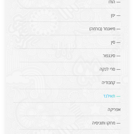
— הודו
— יפן
— מיאנמר (בורמה)
— סין
— סינגפור
— סרי לנקה
— קמבודיה
— תאילנד
אפריקה
— מרוקו ותוניסיה