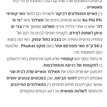
ובחופים המשגעים שלה שחלקם הפכו לממוסחרים מדי כמו
פאטאייה .
בין
האיים המומלצים לביקור
ולשהייה הם למשל
האי קופיפי
i שהוא מהאיים היפים של
Ko Phi Ph
תאילנד
והאי
"פי פי
לה
" שיש בו אתרי צלילה והריף
מאלונג
שמושך אליו
צבי ים
וניתן לשחות לצידם,
לקופיפי חופים לבנים על רקע של
צמחייה טרופית עשירה וים
בצבע כחול עמוק
. האי הזה נמצא
כ-50 ק"מ מאי מפורסם אחר
בשם
פוקט Phuket
, שלטעמי
הפך לממוסחר מדי.
אי נחמד נוסף הוא
קוסמויי
שלא מעט אירופאים בחרו להשתכן
בו
לתקופות של רגיעה והסתלבטות
.
לא מעט ישראלים הפכו את
תאילנד והאיים שלה לבית שני
ושוכחים לעיתים
לחזור הביתה
, שכן
בסכומים צנועים יחסית
אפשר כאן ליהנות מחיים חלומיים בין
התאילנדים החייכנים
ולהתמסר
לשלווה סטואית
על רקע הנופים המקומיים