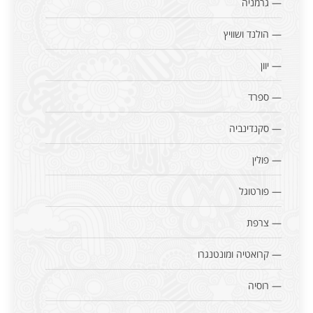
— גרמניה
— הולנד ושוויץ
— יוון
— ספרד
— סקנדינביה
— פולין
— פורטוגל
— צרפת
— קרואטיה ומונטנגרו
— רוסיה