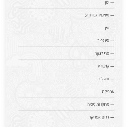
— יפן
— מיאנמר (בורמה)
— סין
— סינגפור
— סרי לנקה
— קמבודיה
— תאילנד
אפריקה
— מרוקו ותוניסיה
— דרום אפריקה