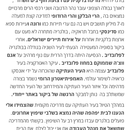
בולגריה היא
מדינה בלקנית עם רצועת חוף בים הש
חור ,
לאורך גבולה הצפוני עובר נהר הדנובה ושני רכסי הרים מרכזיים
נמצאים בה ,
הרי הבלקן והרי הרודופ
י למדינה קצת למעלה
מ-7 מיליון תושבים ויש בה גם ערי תיירות כמו
ורונה ו
עיירות ספא
כמו
סדינסקי
בחבל תראקיה , בולגריה מתחרה לא מעט עם
ארצות בלקניות אחרות
על אירוח תיירים ישראלים.
אחרי
ביקור בסופיה המעטירה הגעתי לעיר השניה בגודלה בבולגריה
לפלובדיב .
הנסיעה היתה בדרך הררית עם נוף מרהיב על
אגם
ווצ'ה שממוקם במחוז פלובדיב .
עיקר האטרקציה בעיר
פלובדיב
עצמה היא
העיר העתיקה
שהוכרזה על ידי אונסקו
כראויה לשימור עולמי.
האמפיתיאטרון הרומי
נשמר בצורה
מדהימה וכל איזור העיר העתיקה והמידרחוב של העיר החדשה
שמשתלב בה נותן למבקר
הרגשה של ביקור באתר ייחודי.
במהלך הטיול בעיר העתיקה עם מדריכה מקומית
שהצמידו אלי
הגענו לבית יפהפה שהיה נמצא בשלבי שיפוץ אחרונים
.
פועלים בולגרים עבדו במרץ רב על השיפוץ. בקשתי מהמדריכה
שתשאל את מנהל העבודה
אם אני יכול לצלם את הבית