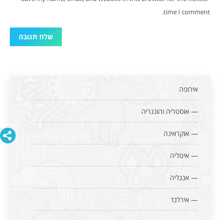
time I comment.
שלח תגובה
אירופה
— אוסטריה והונגריה
— אוקראינה
— איטליה
— אנגליה
— אירלנד