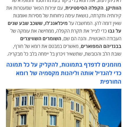
לא ניתן לעזוב את רומא בלי ביקור בעולמו הסגור והמופלא של
הוותיקן
.
הקפלה הסיסטינית
, עם יצירות הפאר שמעטרות את
קירותיה ותקרתה, נושאת עימה ניחוחות של מסירות ואומנות
שאין דומה להן. המחשבה על
מיכלאנג'לו, ששכב שבע שנים
על גבו
כדי לצייר את תקרת הקפלה, ממחישה את עומקה של
העבודה האנושית. והנה הם שם,
השומרים השוויצרים
בבגדיהם המפוארים
, מאשרים במבטם את רומא של חורף,
שובת הלב והכובשת, שתשאיר זיכרון בל יימחה בלב כל מבקריה.
מוזמנים לדפדף בתמונות, להקליק על כל תמונה
כדי להגדיל אותה וליהנות מקסמיה של רומא
החורפית