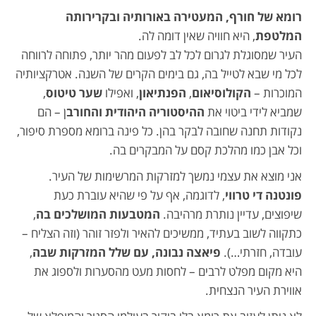
רומא של חורף, המעטירה באורותיה ובקרירותה
המלטפת
, היא חוויה שאין דומה לה.
העיר שמסוגלת לגרום לכל לב לפעום מהר יותר, פתוחה לרווחה
לכל מי שבא לטייל בה, גם בימים הקרים של השנה. אטרקציותיה
המוכרות –
הקולוסיאום
,
הפנתיאון
, ואפילו
שער טיטוס
,
שמביא לידי ביטוי את
ההיסטוריה היהודית והחורב
ן – הם
נקודות תחנה שחובה לבקר בהן. כל פינה ברומא מספרת סיפור,
וכל אבן כמו מהלכת קסם על המבקרים בה.
אני מוצא את עצמי נמשך למזרקות המרשימות של העיר.
פונטנה די טרווי
, לדוגמה, אף על פי שהיא עוברת כעת
שיפוצים, עדיין נותרת מרהיבה.
המטבעות המושלכים בה
,
כתקווה לשוב בעתיד, ממשיכים להאיר ולפזר זוהר (וזה הצליח –
עובדה, חזרתי…).
פיאצה נבונה, עם שלל המזרקות שבה
,
היא מקום מפלט לרבים – לחסות מעט מהסערות ולספוג את
אווירת העיר הנצחית.