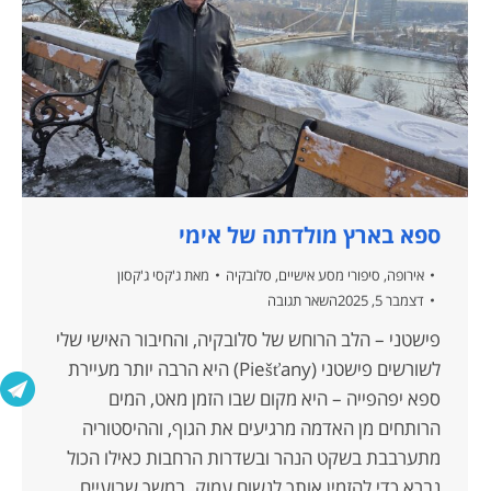
ספא בארץ מולדתה של אימי
אירופה
,
סיפורי מסע אישיים
,
סלובקיה
מאת
ג'קסי ג'קסון
דצמבר 5, 2025
השאר תגובה
פישטני – הלב הרוחש של סלובקיה, והחיבור האישי שלי
לשורשים פישטני (Piešťany) היא הרבה יותר מעיירת
ספא יפהפייה – היא מקום שבו הזמן מאט, המים
הרותחים מן האדמה מרגיעים את הגוף, וההיסטוריה
מתערבבת בשקט הנהר ובשדרות הרחבות כאילו הכול
נברא כדי להזמין אותך לנשום עמוק. במשך שבועיים