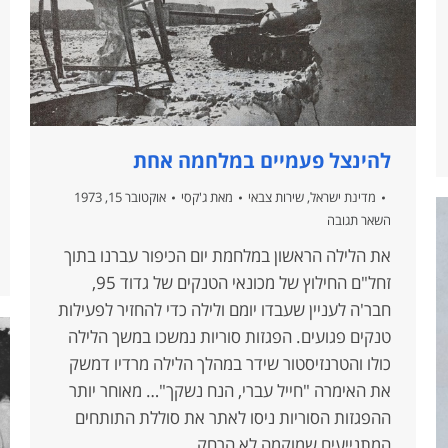
להינצל פעמיים במלחמה אחת
מדינת ישראל
,
שירות צבאי
מאת
ג'קסי
אוקטובר 15, 1973
השאר תגובה
את הלילה הראשון במלחמת יום הכיפור עברנו בתוך
זחל"ם החילוץ של מכונאי הטנקים של גדוד 95,
חבר'ה לעניין שעבדו יומם ולילה כדי להחזיר לפעילות
טנקים פגועים. הפגזות סוריות נמשכו במשך הלילה
כולו והטרנזיסטור שידר במהלך הלילה מרדיו דמשק
את האימרה "חייל עברי, הנח נשקך"… מאוחר יותר
ההפגזות הסוריות ניסו לאתר את סוללת התותחים
המתנייעים שמוקמה לא הרחק…