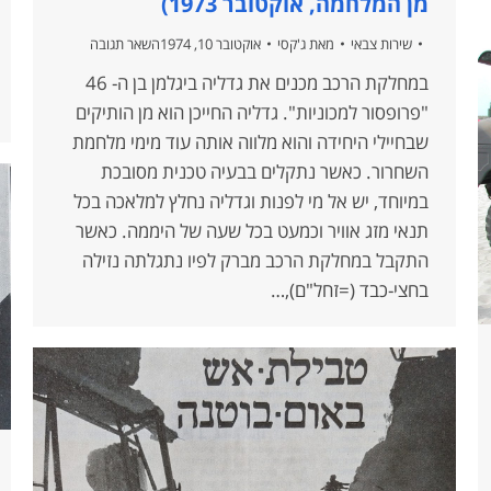
מן המלחמה, אוקטובר 1973)
שירות צבאי
מאת
ג'קסי
אוקטובר 10, 1974
השאר תגובה
במחלקת הרכב מכנים את גדליה ביגלמן בן ה- 46
"פרופסור למכוניות". גדליה החייכן הוא מן הותיקים
שבחיילי היחידה והוא מלווה אותה עוד מימי מלחמת
השחרור. כאשר נתקלים בבעיה טכנית מסובכת
במיוחד, יש אל מי לפנות וגדליה נחלץ למלאכה בכל
תנאי מזג אוויר וכמעט בכל שעה של היממה. כאשר
התקבל במחלקת הרכב מברק לפיו נתגלתה נזילה
בחצי-כבד (=זחל"ם),…