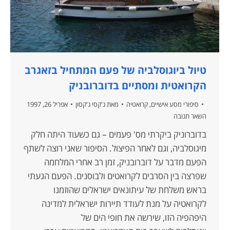
טיול ביוגוסלביה של פעם המתחיל בזאגרב
הקרואטית ומסתיים בדוברובניק
סיפורי מסע אישיים
,
קרואטיה
מאת
ג'קסי ג'קסון
אפריל 26, 1997
השאר תגובה
בדוברוניק ביקרתי מס' פעמים – גם כשעוד היתה חלק
מיגוסלביה, וגם לאחר הפיצול. הסיפור שאני רוצה לשתף
הפעם מדבר על דוברובניק, זמן רב אחרי המלחמה
שפרצה בין הסרבים לקרואטים ולבוסנים. הפעם הגעתי
בראש משלחת של עיתונאים ישראלים שהוזמנו
לקרואטיה על מנת לעודד תיירות ישראלית למדינה
היפהפיה הזו, שירשה את חופי הים של