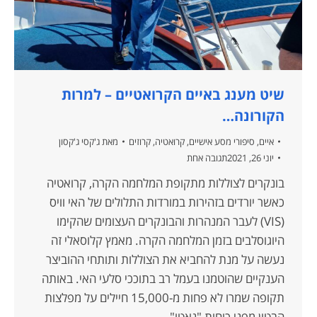
שיט מענג באיים הקרואטיים – למרות
הקורונה…
איים
,
סיפורי מסע אישיים
,
קרואטיה
,
קרוזים
מאת
ג'קסי ג'קסון
יוני 26, 2021
תגובה אחת
בונקרים לצוללות מתקופת המלחמה הקרה, קרואטיה
כאשר יורדים בזהירות במורדות התלולים של האי וויס
(VIS) לעבר המנהרות והבונקרים העצומים שהקימו
היוגוסלבים בזמן המלחמה הקרה. מאמץ קלוסאלי זה
נעשה על מנת להחביא את הצוללות ותותחי ההוביצר
הענקיים שהוטמנו בעמל רב בתוככי סלעי האי. באותה
תקופה שמרו לא פחות מ-15,000 חיילים על מפלצות
הבטון מפני כוחות "נאטו",…