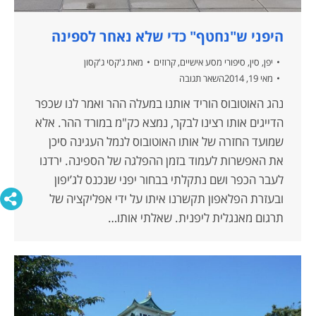
היפני ש"נחטף" כדי שלא נאחר לספינה
יפן
,
סין
,
סיפורי מסע אישיים
,
קרוזים
מאת
ג'קסי ג'קסון
מאי 19, 2014
השאר תגובה
נהג האוטובוס הוריד אותנו במעלה ההר ואמר לנו שכפר
הדייגים אותו רצינו לבקר, נמצא כק"מ במורד ההר. אלא
שמועד החזרה של אותו האוטובוס לנמל העגינה סיכן
את האפשרות לעמוד בזמן ההפלגה של הספינה. ירדנו
לעבר הכפר ושם נתקלתי בבחור יפני שנכנס לג’יפון
ובעזרת הפלאפון תקשרנו איתו על ידי אפליקציה של
תרגום מאנגלית ליפנית. שאלתי אותו…