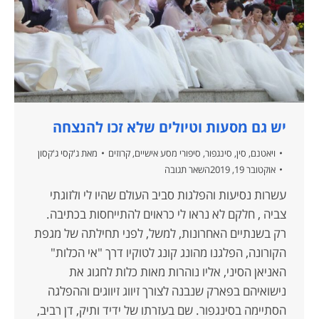
יש גם מסעות וטיולים שלא זכו להנצחה
ויאטנם
,
סין
,
סינגפור
,
סיפורי מסע אישיים
,
קרוזים
מאת
ג'קסי ג'קסון
אוקטובר 19, 2019
השאר תגובה
עשרות נסיעות והפלגות סביב העולם שהיו לי ולזוגתי
צביה , חלקם לא נראו לי כראוים להתייחסות בכתיבה.
רק בשנתיים האחרונות, למשל, לפני תחילתה של מגפת
הקורונה, הפלגנו מהונג קונג לטוקיו דרך "אי הכלות"
האניאן הסיני, אליו נוהרות מאות כלות לחגוג את
נישואיהם בפארק שנבנה לצורך זיווג זיווגים וההפלגה
הסתיימה בסינגפור. שם בעזרתו של ידיד ותיק, דן רביב,