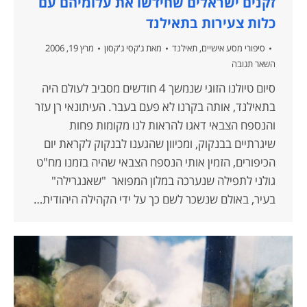
זקנים ישראלים שחידשו את עלומיהם עם
כלות צעירות בתאילנד
סיפורי מסע אישיים
,
תאילנד
מאת
ג'קסי ג'קסון
מרץ 19, 2006
השאר תגובה
סיום טיולנו הזוגי שנמשך 4 חודשים מסביב לעולם היה
בתאילנד, אותה בקרנו לא פעם בעבר. העיתונאי רן עזר
והנספח הצבאי דאגו להראות לנו מקומות פחות
שיגרתיים בבנקוק, ומכיוון שהגענו לבנקוק לקראת יום
הכיפורים, הזמין אותי הנספח הצבאי שהיה בזמנו מח"ט
גולני לתפילה שנערכה במלון המפואר "שאנגרילה"
בעיר, באולם שנשכר לשם כך על ידי הקהילה היהודית…