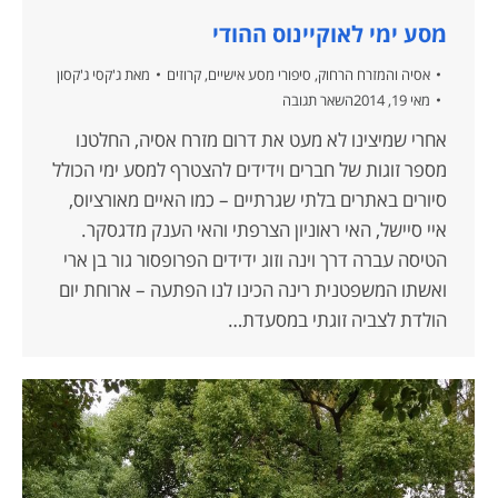
מסע ימי לאוקיינוס ההודי
אסיה והמזרח הרחוק
,
סיפורי מסע אישיים
,
קרוזים
מאת
ג'קסי ג'קסון
מאי 19, 2014
השאר תגובה
אחרי שמיצינו לא מעט את דרום מזרח אסיה, החלטנו
מספר זוגות של חברים וידידים להצטרף למסע ימי הכולל
סיורים באתרים בלתי שגרתיים – כמו האיים מאורציוס,
איי סיישל, האי ראוניון הצרפתי והאי הענק מדגסקר.
הטיסה עברה דרך וינה וזוג ידידים הפרופסור גור בן ארי
ואשתו המשפטנית רינה הכינו לנו הפתעה – ארוחת יום
הולדת לצביה זוגתי במסעדת…