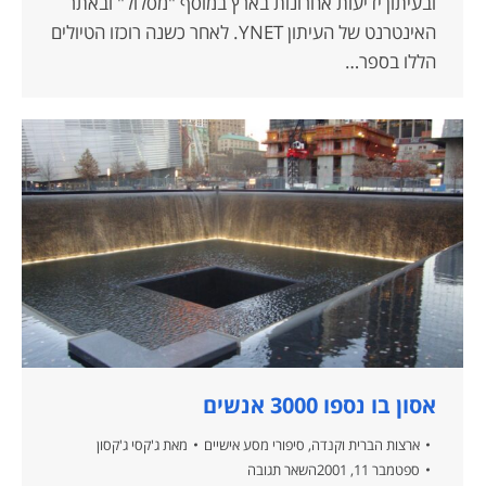
ובעיתון ידיעות אחרונות בארץ במוסף "מסלול" ובאתר
האינטרנט של העיתון YNET. לאחר כשנה רוכזו הטיולים
הללו בספר…
אסון בו נספו 3000 אנשים
ארצות הברית וקנדה
,
סיפורי מסע אישיים
מאת
ג'קסי ג'קסון
ספטמבר 11, 2001
השאר תגובה