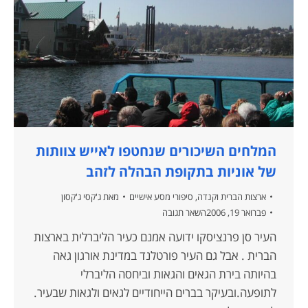
המלחים השיכורים שנחטפו לאייש צוותות
של אוניות בתקופת הבהלה לזהב
ארצות הברית וקנדה
,
סיפורי מסע אישיים
מאת
ג'קסי ג'קסון
פברואר 19, 2006
השאר תגובה
העיר סן פרנציסקו ידועה אמנם כעיר הליברלית בארצות
הברית . אבל גם העיר פורטלנד במדינת אורגון גאה
בהיותה בירת הגאים והגאות וביחסה הליברלי
לתופעה.ובעיקר בברים הייחודיים לגאים ולגאות שבעיר.