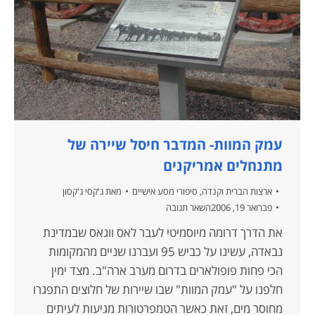
עמק המוות- המדבר חיסל שיירה של
מתנחלים אמריקנים
ארצות הברית וקנדה
,
סיפורי מסע אישיים
מאת
ג'קסי ג'קסון
פברואר 19, 2006
השאר תגובה
את הדרך דרומה מיוסמיטי לעבר לאס ווגאס שבמדינת
נבאדה, עשינו על כביש 95 ועברנו שניים מהמקומות
הכי פחות פופולארים בדרום מערב ארה"ב. מצד ימין
חלפנו על "עמק המוות" שבו שיירות של חלוצים התפגרו
מחוסר מים, זאת כאשר הטמפרטורות מגיעות לעיתים