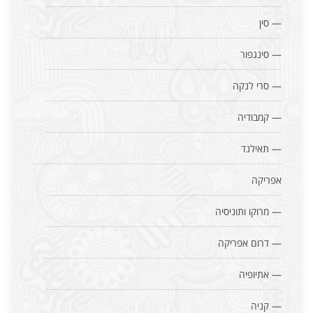
— סין
— סינגפור
— סרי לנקה
— קמבודיה
— תאילנד
אפריקה
— מרוקו ותוניסיה
— דרום אפריקה
— אתיופיה
— קניה