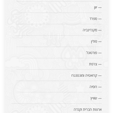
— יוון
— ספרד
— סקנדינביה
— פולין
— פורטוגל
— צרפת
— קרואטיה ומונטנגרו
— רוסיה
— שוויץ
ארצות הברית וקנדה