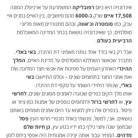
אינדונזיה היא כיום
רפובליקה
המשתרעת על ארכיפלג המונה
17,508 איים
שרק
כ-6000
מהם מיושבים. בין האיים נמנים איי
ענק, כמו
סומטרה וג'אווה,
ובהם מתגוררים מאות מליוני
מוסלמים. כך שאינדונזיה נושאת בכתר המדינה המאוכלסת
הרביעית בעולם
.
אבל רק באי בודד אחד נותרו מאמיני דת ההינדו,
באי באלי
.
מתברר שכאשר השתלטו המוסלמים על מדינת האיים,
המלך
ההינדי
האחרון העמיס על ספינות את אנשי חצר המלוכה שלו
ואת אמני החצר בתחומים שונים – וכולם התיישבו
באי
באלי,
שנותר היחידי השומר על טקסי דת ההינדו.
אותו מלך הקים כפרים שנועדו לאמנים מסוגים שונים,
לחרשי
עץ
, או
לחרשי ברזל
ולתחומים נוספים של אמנות כמו ציור או
פיסול. בכפרים אלו ניתן למצוא עד היום אמנים מומחים באותם
נושאים. אני, למשל, פגשתי באחד מכפרי חרשי העץ
פסל
שבמשך שנה וחצי גילף במו ידיו בגזע עץ,
גן חיות שלם
מדהים.
המחיר עבור אותה יצירה אמנותית היה אפסי ביחס לזמן