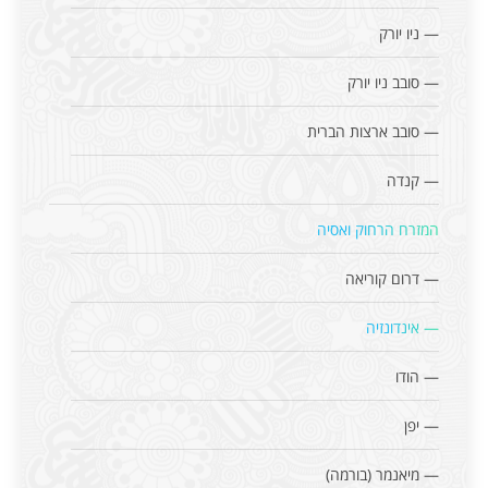
— ניו יורק
— סובב ניו יורק
— סובב ארצות הברית
— קנדה
המזרח הרחוק ואסיה
— דרום קוריאה
— אינדונזיה
— הודו
— יפן
— מיאנמר (בורמה)