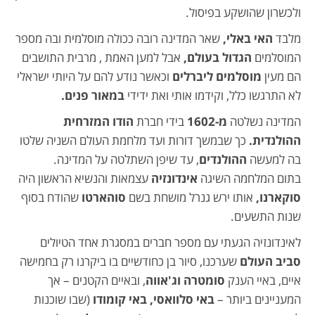
ולכשרון שהושקע בפיסול.
מלבד
האי באלי,
שאר המדינה רובה ככולה מוסלמית ובה מספר
המוסלמים
הגדול בעולם,
אבל למען האמת , מרבית התושבים
הם מעין
מוסלמים ליברלים
וכאשר נודע להם על היותי ישראלי
לא התרגשו כלל, וקידמו אותי ואת ידידי
במאור פנים.
המדינה נשלטה
מ-1602
בידי חברת
הודו המזרחית
ההולנדית.
כך שבמשך דורות ועד מלחמת העולם השניה שלטו
בה למעשה
ההולנדים
, עד שיפן השתלטה על המדינה.
בתום המלחמה השיגה
אינדונזיה
עצמאות והנשיא הראשון היה
סוקארנו,
אותו ירש גנרל מושחת בשם
סוהארטו
שהודח בסוף
שנות התשעים.
לאינדונזיה הגעתי עם מספר חברים במסגרת אחד הטיולים
סביב העולם
שערכנו, סיור בן כחודשיים בו ביקרנו רק בחמישה
איים, באיי הענק
סומטרה וג'אווה
, ובאיים הקטנים – אך
המעניינים ביותר –
באי סלוואסי, באי קומודו
(שבו שוכנות