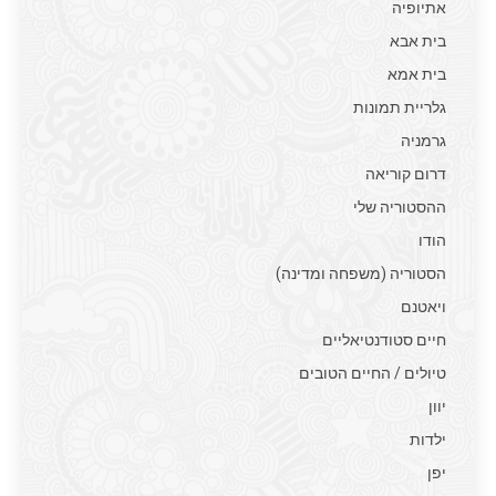
אתיופיה
בית אבא
בית אמא
גלריית תמונות
גרמניה
דרום קוריאה
ההסטוריה שלי
הודו
הסטוריה (משפחה ומדינה)
ויאטנם
חיים סטודנטיאליים
טיולים / החיים הטובים
יוון
ילדות
יפן