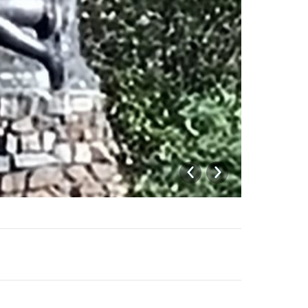
הכנת
קפה
אלכוהולי
שנועד
בזמנו
לאלמנות
הוורמאכט
Album
navigation