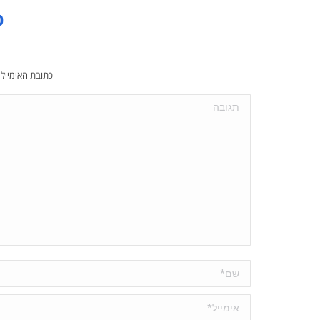
כ
כתובת האימייל
תגובה
שם *
אימייל *