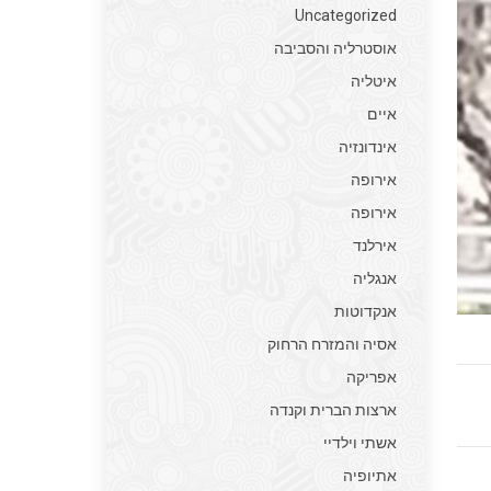
–
Uncategorized
האגדה
אוסטרליה והסביבה
שהפכה
איטליה
למיתוס
איים
בעקבות
אינדונזיה
שירו
אירופה
של
אירופה
הנריך
אירלנד
היינה
אנגליה
אנקדוטות
אסיה והמזרח הרחוק
אפריקה
ארצות הברית וקנדה
אשתי וילדיי
אתיופיה