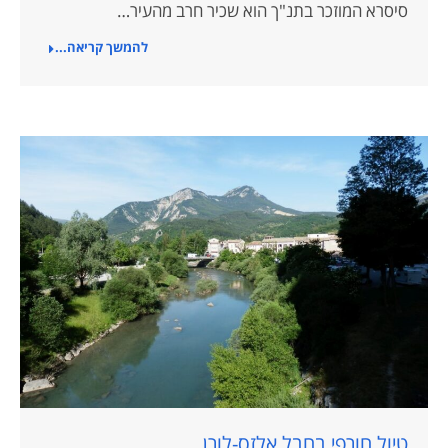
סיסרא המוזכר בתנ"ך הוא שכיר חרב מהעיר…
להמשך קריאה...
טיול חורפי בחבל אלזס-לורן