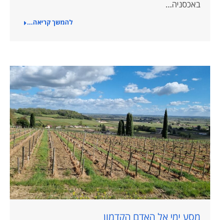
באכסניה…
להמשך קריאה...
מסע ימי אל האדם הקדמון