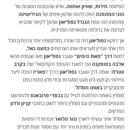
הסיסמה
חירות, שוויון ואחווה.
אלא שהכוונות הטובות של
הוגי המהפכה
הפכו להיות שלטון אימים של
הגיליוטינה
ומהתוהו הזה צמח
הגנרל נפוליאון
שהפך לקיסר שהביא
לצרפת את גדולתה ותפארתה המדינית.
אך דווקא
נפוליאון
היה זה שהרג במלחמותיו יותר צרפתים מכל
רודן אחר ועדיין מעריצים אותו הצרפתים
כמעט כאל.
למשל
דרך "מאת הימים"
שעבר
נפוליאון
מאז שנמלט מהאי
אלבה בטוסקנה
ועד למועד ההפסד הקולוסאלי שלו
בקרב
ווטרלו
.אותה דרך שעבר
נפוליאון
בדרך ל
פאריז
הפכה ליעד
תיירותי מבוקש ולא מעט מסעדות ובתי מלון מתפרנסים
מהמבקרים
באותו מסלול
.
מומלץ באותה הזדמנות לטייל גם
בכפרי פרובאנס
ולהתרשם
מהנופים ומהכפרים וגם מומלץ ביותר לשוט בתוככי
קניון ורדון
המרשים.
מסלול אחר עשיתי לאורך
נהר הלואר
וזכורות לי החוויות
המופלאות משייט בספינת נהר יחד עם מספר זוגות חברים