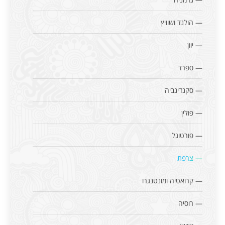
— הולנד ושוויץ
— יוון
— ספרד
— סקנדינביה
— פולין
— פורטוגל
— צרפת
— קרואטיה ומונטנגרו
— רוסיה