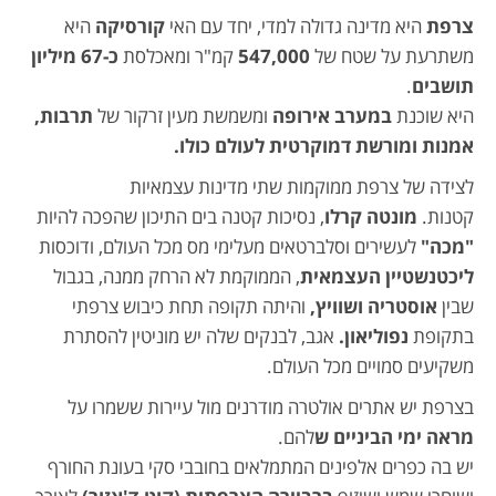
צרפת
היא מדינה גדולה למדי, יחד עם האי
קורסיקה
היא
משתרעת על שטח של
547,000
קמ"ר ומאכלסת
כ-67 מיליון
תושבים
.
היא שוכנת
במערב אירופה
ומשמשת מעין זרקור של
תרבות,
אמנות ומורשת דמוקרטית לעולם כולו.
לצידה של צרפת ממוקמות שתי מדינות עצמאיות
קטנות.
מונטה קרלו
, נסיכות קטנה בים התיכון שהפכה להיות
"מכה"
לעשירים וסלברטאים מעלימי מס מכל העולם, ודוכסות
ליכטנשטיין העצמאית
, הממוקמת לא הרחק ממנה, בגבול
שבין
אוסטריה ושוויץ,
והיתה תקופה תחת כיבוש צרפתי
בתקופת
נפוליאון.
אגב, לבנקים שלה יש מוניטין להסתרת
משקיעים סמויים מכל העולם.
בצרפת יש אתרים אולטרה מודרנים מול עיירות ששמרו על
מראה ימי הביניים ש
להם.
יש בה כפרים אלפינים המתמלאים בחובבי סקי בעונת החורף