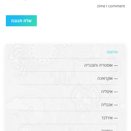
time I comment.
שלח תגובה
אירופה
— אוסטריה והונגריה
— אוקראינה
— איטליה
— אנגליה
— אירלנד
— גרמניה