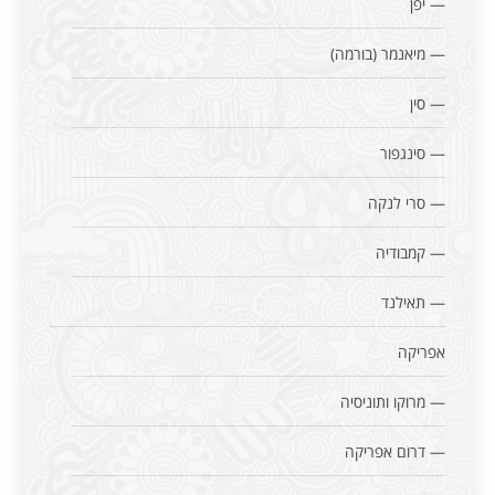
— יפן
— מיאנמר (בורמה)
— סין
— סינגפור
— סרי לנקה
— קמבודיה
— תאילנד
אפריקה
— מרוקו ותוניסיה
— דרום אפריקה