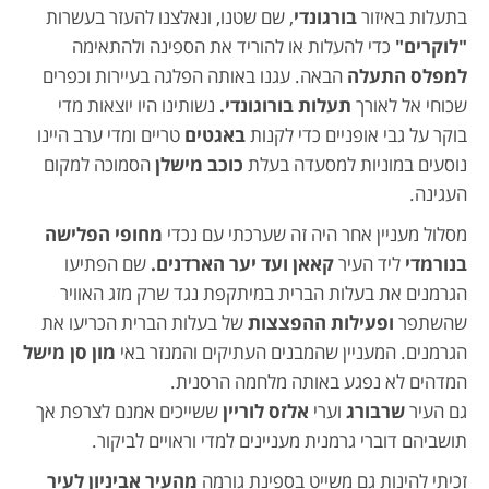
בתעלות באיזור
בורגונדי
, שם שטנו, ונאלצנו להעזר בעשרות
"לוקרים"
כדי להעלות או להוריד את הספינה ולהתאימה
למפלס התעלה
הבאה. עגנו באותה הפלגה בעיירות וכפרים
שכוחי אל לאורך
תעלות בורוגונדי.
נשותינו היו יוצאות מדי
בוקר על גבי אופניים כדי לקנות
באגטים
טריים ומדי ערב היינו
נוסעים במוניות למסעדה בעלת
כוכב מישלן
הסמוכה למקום
העגינה.
מסלול מעניין אחר היה זה שערכתי עם נכדי
מחופי הפלישה
בנורמדי
ליד העיר
קאאן ועד יער הארדנים.
שם הפתיעו
הגרמנים את בעלות הברית במיתקפת נגד שרק מזג האוויר
שהשתפר
ופעילות ההפצצות
של בעלות הברית הכריעו את
הגרמנים. המעניין שהמבנים העתיקים והמנזר באי
מון סן מישל
המדהים לא נפגע באותה מלחמה הרסנית.
גם העיר
שרבורג
וערי
אלזס לוריין
ששייכים אמנם לצרפת אך
תושביהם דוברי גרמנית מעניינים למדי וראויים לביקור.
זכיתי להינות גם משייט בספינת גורמה
מהעיר אביניון לעיר