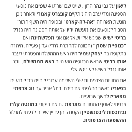
ליאון
על גבי נהר הרון . שייט שבו שרתו
4 שפים
את נוסעי
הספינה ומדי ערב היה מתקיים
קונצרט קאמרי
ולאחר מכן
מוגשת הארוחה
"אה-לה-קארט
" ובסופה היה השף התורן
מסביר לנוסעים את
מעשה ידיו
על אותה הספינה היה
גנרל
בריטי ישיש
שניגש אלי ושאל אם אני
מפלשתינה
ואם
"כנופיית שטרן"
(הכוונה למחתרת לח"י) עדין פעילה. היה זה
בתקופה בה
יצחק שמיר
היה ראש הממשלה והפטרתי לעבר
אותו בריטי
שראש הכנופיה הוא היום
ראש הממשלה
. יותר
אותו גנרל קשיש לא ניגש אלי.
את החוויות הצרפתיות שלי השלימה עבורי שהייה בת שבועיים
בפאריז
כאשר החלפתי את דירתי בתל אביב עם
זוג צרפתי
מפאריז ל
משך שבועיים.
צרפתי לאוסף התמונות
מצרפת
גם את ביקורי
במונטה קלרו
ובדוכסות ליכטנשטיין
הקטנה. הן עדיין שיכות לדעתי למכלול
ההשפעה הצרפתית.