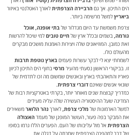
ושוחרי שמש ושיזוף
ברביירה הצרפתית (קוט-ד'אזור)
לאורך
הים התיכון. אך גם
הרביירה הצרפתית
לאורך האטלנטי באיזור
ביאריץ
למשל מרשימה ביותר.
צרפת משמשת עד היום מגדלור של
בתי אופנה, אוכל
גורמה,
בשמים ובכלל ארץ של
חיים טובים
למי שיכול להרשות
זאת כמובן. המוזיאונים שלה ויצירות האמנות מושכים מבקרים
מהעולם כולו.
לשמחתי יצא לי לבקר עשרות פעמים
בארץ נוטפת תרבות
זו. בביקורי הראשון נסעתי מהעיר
מרסי
בחוף הים התיכון לכיוון
פאריז והתאהבתי בארץ ובאנשים שמשום מה זכו לתדמית של
שונאי אנשים שאינם
דוברי צרפתית
.
כמדריך קבוצות שנים מאוחר יותר, בקרתי באטרקציות רבות של
המדינה שעל ההיסטוריה העשירה שלה עליה מעידים
למשל הארמונות של
מלכי צרפת,
לאורך
נהר הלואר
משאירים
את המבקר בפה פעור, העושר המופגן של מעמד
האצולה
הצרפתית
אל מול עליבותו של העם. הפערים הללו גרמו בסופו
של דבר למהפכה הצרפתית שחרתה על דגלה את