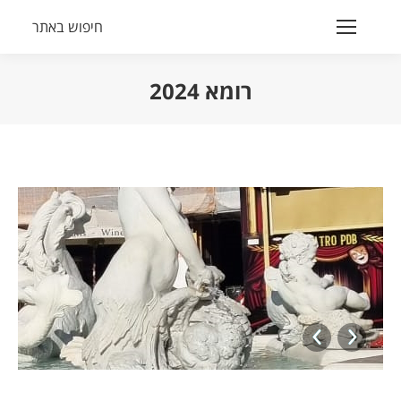
,רומא
חיפוש באתר
Search:
ושימש
מודל
רומא 2024
לפסלי
הנך נמצא כאן:
דור
הרנאסס
שרידי פסל
יווני
שהתגלה
,רומא
ושימש
מודל לפסלי
דור
הרנאסס