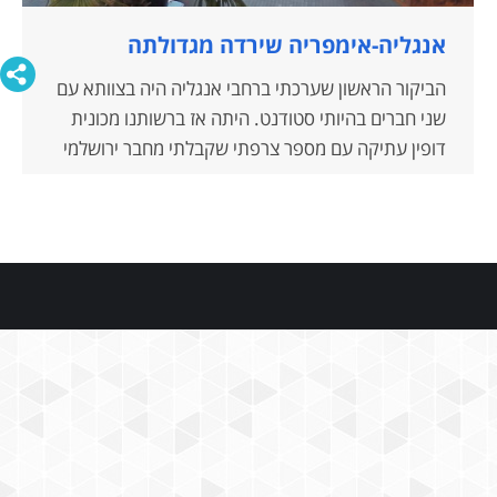
אנגליה-אימפריה שירדה מגדולתה
הביקור הראשון שערכתי ברחבי אנגליה היה בצוותא עם
שני חברים בהיותי סטודנט. היתה אז ברשותנו מכונית
דופין עתיקה עם מספר צרפתי שקבלתי מחבר ירושלמי
שעבר תאונה עם הרכב והותיר אותה במוסך בעיר מרסיי
. בעיסקה בינינו סוכם שאנו נממן את שיפוץ ותיקון הרכב
כדי שנוכל להשתמש בו בטיולנו, שהחל בצרפת והמשיך
בלווי המכונית המצוקמקת במעבורת לאנגליה.
בילינו מספר ימים בלונדון והחלטנו להמשיך לעבר
סקוטלנד. נסענו עד לעיר יורק בצפון אנגליה וחפשנו
מקום לינה, אך התברר לנו שבאיזור נערכים מירוצי
סוסים שנתיים ולא ניתן להשיג אכסניה כל שהיא.
הצעתי לשני חברי להמשיך לנסוע צפונה לכיוון סקוטלנד
ולמצוא לינה באחת העיירות בדרך. .
הגשם לא פסק ובחצות החלטנו לנמנם במכונית הקטנה