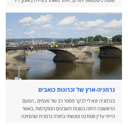
שעות כ-56000 יהודים. ויותר מאוחר בעיירה באומן, ליד
האנדרטה לזכרם של למעלה מעשרים אלף יהודי המקום
שנרצחו תוך מספר שעות. היה זה מזעזע לחשוב שפה
נרצחו רבבות יהודים על נשיהם וטפם בעוד שבישראל
בכל מלחמותיה מאז מלחמת העצמאות נהרגו כעשרים…
גרמניה-ארץ של זכרונות כואבים
בגרמניה יצא לי לבקר מספר רב של פעמים , הפעם
הראשונה היתה בשנות השבעים המוקדמות ,כאשר
הייתי עדין סטודנט ופגשתי בחורה גרמנית שהזמינה
אותי להתארח בביתה שבשטוטגרט ולהמשיך מאוחר