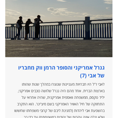
גנרל אמריקני והסופר הרמן ווק מחבריו
של אבי (7)
לאבי ז"ל היו חברויות מעניינות שנוצרו במהלך שנות שהותו
בארצות הברית. אחד מהם היה גנרל שלושה כוכבים אמריקני,
יליד טקסס, ממשפחה וואספית אמריקנית, שהיה אחראי על
התחזוקה של חיל האוויר האמריקני בשם מיצ'ינר. הוא התקרב
בהשפעת אבי ליהדות (למגינת ליבם של קרובי משפחתו שחששו
שלא יגלה איזה עקבות של יהודים במשפחתם) עד כדי כך,