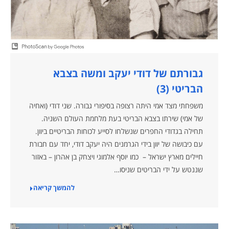
גבורתם של דודי יעקב ומשה בצבא
הבריטי (3)
משפחתי מצד אמי היתה רצופה בסיפורי גבורה. שני דודי (ואחיה
של אמי) שירתו בצבא הבריטי בעת מלחמת העולם השניה.
תחילה בגדודי החפרים שנשלחו לסייע לכוחות הבריטיים ביוון.
עם כיבושה של יוון בידי הגרמנים היה יעקב דודי, יחד עם חבורת
חיילים מארץ ישראל – כמו יוסף אלמוגי ויצחק בן אהרון – באזור
שננטש על ידי הבריטים שניסו…
להמשך קריאה