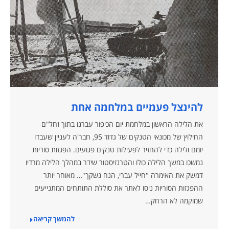
להינצל פעמיים במלחמה אחת
את הלילה הראשון במלחמת יום הכיפור עברנו בתוך זחל"ם
החילוץ של מכונאי הטנקים של גדוד 95, חבר'ה לעניין שעבדו
יומם ולילה כדי להחזיר לפעילות טנקים פגועים. הפגזות סוריות
נמשכו במשך הלילה כולו והטרנזיסטור שידר במהלך הלילה מרדיו
דמשק את האימרה "חייל עברי, הנח נשקך"… מאוחר יותר
ההפגזות הסוריות ניסו לאתר את סוללת התותחים המתנייעים
שמוקמה לא הרחק…
להמשך קריאה