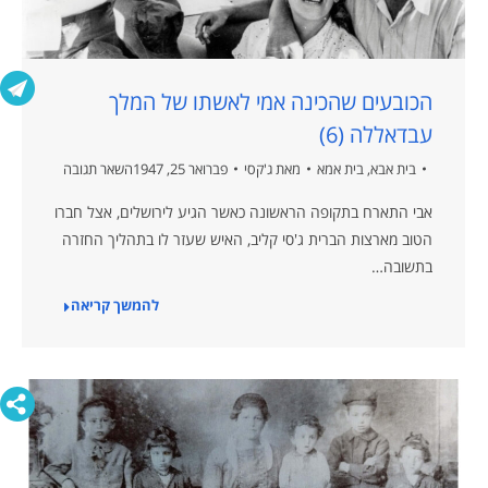
הכובעים שהכינה אמי לאשתו של המלך
עבדאללה (6)
בית אבא
,
בית אמא
מאת
ג'קסי
פברואר 25, 1947
השאר תגובה
אבי התארח בתקופה הראשונה כאשר הגיע לירושלים, אצל חברו
הטוב מארצות הברית ג'סי קליב, האיש שעזר לו בתהליך החזרה
בתשובה…
להמשך קריאה