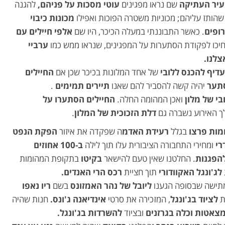
יר העתיקה
שם נראו מפגינים
עוטי מסכות על פניהם,
להגנה
הותז עליהם; מכוניות משטרה הפוכות ואפילו
מכונות כיבוי
ופים
. כאשר התבוננתי במעלה הכיכר, היו שם
אלפי חיילים עם
יכו לפקודת הסתערות על המפגינים, שנראו ממש כמו
ערביי
לנו.
דיף להכנס ללובי
של אחד המלונות בכיכר שכן אם
החיילים
סתער
יהיה קשה להסביר להם שאנו
תיירים תמימים
.
בי של מלון
ואכן המהומה החלה.
החיילים הסתערו על
 האירוע נשברה גם
דלת הזכוכית של המלון
.
ות פרצו
בגלל
רעידת האדמ
ה שפקדה את איזור
הפקת הנפט
רי
ומחירי התחבורה הציבורית עלו תוך לילה
ב-100 אחוזים
להפגנות
. החלטנו שאין טעם להישאר
בקיטו
בתקופת המהומות
לג'ונגל האקוודורי
תוך חציית
רכס הרי האנדים.
מתישה שבסופה הגענו
ליובל של נהר האמזונס
בשם
ריו נאפו
ת
לציוד בג'ונגל
, המזכירה את סרטי
אינדיאנה ג'ונס.
חנות שהיה
צאטות וכלה בגרזנים
ובציוד
להשרדות בג'ונגל.