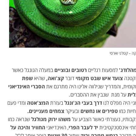
ה – קטלני וארסי
הלודג'
למסעות רגליים
רטובים ובוציים
במעלה הגונגל כאשר
קטנה
צועד איש שבט מקומי
דובר
קצ'ואה,
שהיא
שפת
ומית, והמדריך שנילווה אלינו היה מתרגם את
הסברי האינדיאני
לית
על מנת שנבין את ההסברים.
ני היה מפלס לנו
דרך בעבי הג'ונגל
בעזרת
המצ'אטה
ומדי פעם
חיות כמו
טפירים או נחשים
ובעיקר
צמחים מעניינים.
קבותיו, נעצרתי כאשר הצביע על
משהו ירוק מגולגל
שנראה כמו
תי אינסטנקטיבית
יד לעבר הפרי
, האינדיאני
החוויר והיכה על
 מדובר
בנחש ממבה ירוק
שתוך
30 שניות
הופך אותך לז"ל.