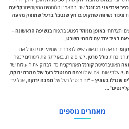
פר אינדיאני בג'ונגל
שבו התאמנו הלוחמים המקומייםב
קליעה
ת
צינור נשיפה שתקוע בו חץ שנטבל ברעל שמופק מזיעה
ים והצלחתי
באופן ממוזל
לפגוע בתפוח
בנשיפה הראשונה
–
את לציד יחד עם לוחמי השבט
.
קומ
י הראה לנו בגאווה שיש לו צמחים שמיועדים לנטרל את
המוכרות
כולל סרטן
. לפי סיפורו, באו לתקופת לימודים לכפר
ואה
מאוניברסיטת
קורנל
האמריקנית כדי לבדוק את היעילות של
ם.
שאלתי אותו אם יש לו
צמח המנטרל רעל של ממבה ירוקה
,
ם שגדלו בעציץ – "
זה מנטרל רעל של
ממבה ירוקה,
אבל עד
קליינטים"…
מאמרים נוספים