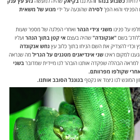
 לחיות
כשבוע בנהר ו
הפלגנו
בקיאק
שהיה למעשה
גזע עץ ענק
הפנימי והוא הפך
לסירה
שהונעה על ידי
מנוע של משאית
לפו על פנינו
משני צידי הנהר
ואחרי הפלגה של מספר שעות
ללודג’ בשם
"אנקונדה"
שהיה בעצם
אי קטן בתוך הנהר
ועליו
 וכדי להצדיק את השם הניחו בתוך כלוב עץ
נחש אנקונדה
גענו למקום ראינו
שני אינדיאנים מטגנים על הגריל
מה שנראה
 למראה הבהלה שפקדה אותנו הובהר לנו מיידית שמדובר
בשני
אחרי שקולפו מפרוותם.
 המוגש לנו ניצוד או נקטף
בגונגל הסובב אותנו.