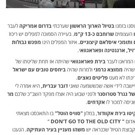
סנו בזמנו
בטיול הארוך הראשון
שערכתי
בדרום אמריקה
לעבר
העצומים
שרוחבם כ-13 ק"מ
. בעיירה הסמוכה למפלים יש ריכוז
ותומכי איסלאם קיצוניים.
איזור המפלים הינו
מפגש גבולות
זיל, ארגנטינה ופאראגווא
י.
 המראנו לעבר
בירת פאראגוואי
שהיתה אז תחת שליטתו של
היה
ממוצא גרמני
ולמרות שהיה
ביחסים טובים עם ישראל
ינתו לא מעט
פליטים נאצים
.
ישבה לידי אשה שכששמעה שאני
דובר עברית,
היא אמרה לי
של גנרל סטרוסנר
ולפני שבוע היה אצלו מפקד השב"כ שלכם
מר
ניסה למכור לו
אקדחים
.
יטו בירת אקוודור
, במלון
"סוויס הוטל"
בו התאכסנו מצאתי
דום
" DON’T GO TO
THE OLD CITY
“
קבוצת הטיול שכנראה יש
משהו מעניין בעיר העתיקה
. הגענו