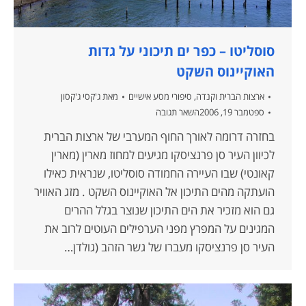
סוסליטו – כפר ים תיכוני על גדות
האוקיינוס השקט
ארצות הברית וקנדה
,
סיפורי מסע אישיים
מאת
ג'קסי ג'קסון
ספטמבר 19, 2006
השאר תגובה
בחזרה דרומה לאורך החוף המערבי של ארצות הברית
לכיוון העיר סן פרנציסקו מגיעים למחוז מארין (מארין
קאונטי) שבו העיירה החמודה סוסליטו, שנראית כאילו
הועתקה מהים התיכון אל האוקיינוס השקט . מזג האוויר
גם הוא מזכיר את הים התיכון שנוצר בגלל ההרים
המגינים על המפרץ מפני הערפילים העוטים לרוב את
העיר סן פרנציסקו מעברו של גשר הזהב (גולדן…