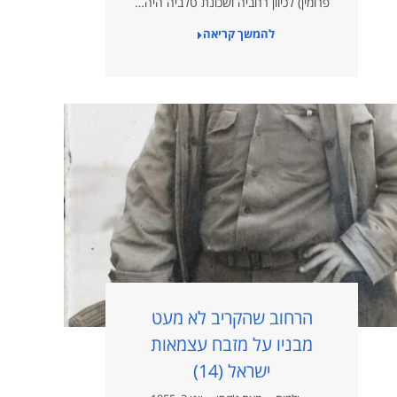
פרומין) לכיוון רחביה ושכונת טלביה היה…
להמשך קריאה
הרחוב שהקריב לא מעט
מבניו על מזבח עצמאות
ישראל (14)