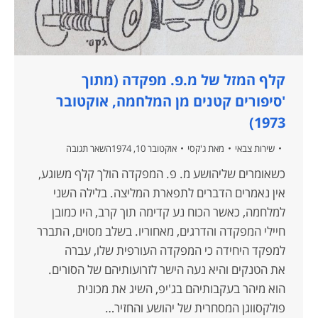
קלף המזל של מ.פ. מפקדה (מתוך
'סיפורים קטנים מן המלחמה, אוקטובר
1973)
שירות צבאי
מאת
ג'קסי
אוקטובר 10, 1974
השאר תגובה
כשאומרים שליהושע מ. פ. המפקדה הולך קלף משוגע,
אין נאמרים הדברים לתפארת המליצה. בלילה השני
למלחמה, כאשר הכוח נע קדימה תוך קרב, היו כמובן
חיילי המפקדה והדרגים, מאחוריו. בשלב מסוים, התברר
למפקד היחידה כי המפקדה העורפית שלו, עברה
את הטנקים והיא נעה הישר לזרועותיהם של הסורים.
הוא מיהר בעקבותיהם בג'יפ, השיג את מכונית
פולקסווגן המסחרית של יהושע והחזיר…