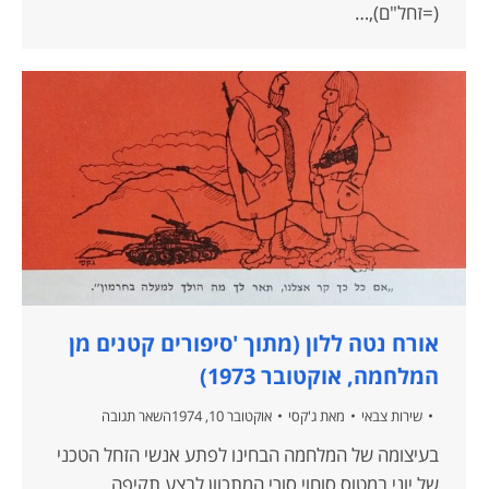
(=זחל"ם),…
אורח נטה ללון (מתוך 'סיפורים קטנים מן
המלחמה, אוקטובר 1973)
שירות צבאי
מאת
ג'קסי
אוקטובר 10, 1974
השאר תגובה
בעיצומה של המלחמה הבחינו לפתע אנשי הזחל הטכני
של יוני במטוס סוחוי סורי המתכוון לבצע תקיפה