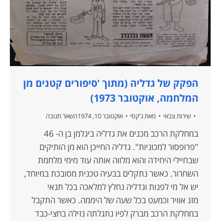
הפקק של גדליה (מתוך 'סיפורים קטנים מן
המלחמה, אוקטובר 1973)
שירות צבאי
מאת
ג'קסי
אוקטובר 10, 1974
השאר תגובה
במחלקת הרכב מכנים את גדליה ביגלמן בן ה- 46
"פרופסור למכוניות". גדליה החייכן הוא מן הותיקים
שבחיילי היחידה והוא מלווה אותה עוד מימי מלחמת
השחרור. כאשר נתקלים בבעיה טכנית מסובכת במיוחד,
יש אל מי לפנות וגדליה נחלץ למלאכה בכל תנאי
מזג אוויר וכמעט בכל שעה של היממה. כאשר התקבל
במחלקת הרכב מברק לפיו נתגלתה נזילה בחצי-כבד