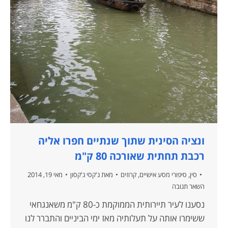
ונציה הסינית שתוך שנתיים חפרו אליה
רכבת תחתית שאורכה 80 ק"מ
סין
,
סיפורי מסע אישיים
,
קרוזים
מאת
ג'קסי ג'קסון
מאי 19, 2014
השאר תגובה
נסענו לעיר תיירותית הממוקמת כ-80 ק"מ משאנגחאי
ששימרו אותה על תעלותיה מאז ימי הביניים והתברר לנו