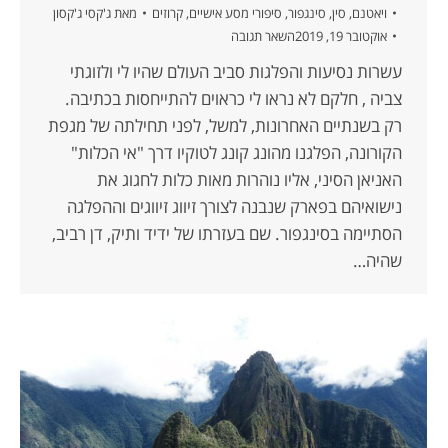
ויאטנם
,
סין
,
סינגפור
,
סיפורי מסע אישיים
,
קרוזים
מאת
ג'קסי ג'קסון
אוקטובר 19, 2019
השאר תגובה
עשרות נסיעות והפלגות סביב העולם שהיו לי ולזוגתי
צביה , חלקם לא נראו לי כראוים להתייחסות בכתיבה.
רק בשנתיים האחרונות, למשל, לפני תחילתה של מגפת
הקורונה, הפלגנו מהונג קונג לטוקיו דרך "אי הכלות"
האניאן הסיני, אליו נוהרות מאות כלות לחגוג את
נישואיהם בפארק שנבנה לצורך זיווג זיווגים וההפלגה
הסתיימה בסינגפור. שם בעזרתו של ידיד ותיק, דן רביב,
שהיה…