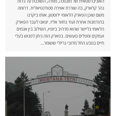
האוניברסטאית של מונטנה, מזולה, השוכנת על גדות
נהר קלארק, בה שוררת אווירה סטודנטיאלית. דרומה
משם שוכן הפארק הלאומי ילוסטון, אותו ביקרנו
בהזדמנות אחרת ועוד נחזור אליו. יצאנו לעבר הפארק
הלאומי גליישר שהוא מרהיב ביופיו, השילוב בין אגמים
ועמקים ומפלים גועשים. בפארק הזה ניתן לפגוש בעלי
חיים בטבע החל מדובי גריזלי ששומר…