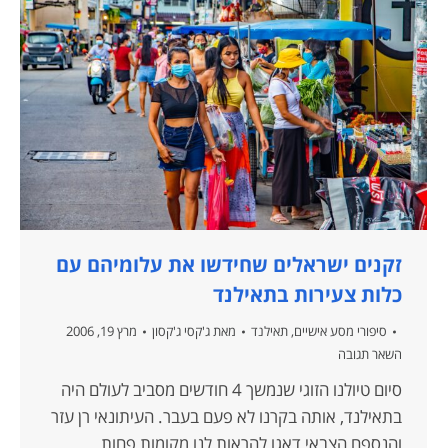
זקנים ישראלים שחידשו את עלומיהם עם
כלות צעירות בתאילנד
סיפורי מסע אישיים
,
תאילנד
מאת
ג'קסי ג'קסון
מרץ 19, 2006
השאר תגובה
סיום טיולנו הזוגי שנמשך 4 חודשים מסביב לעולם היה
בתאילנד, אותה בקרנו לא פעם בעבר. העיתונאי רן עזר
והנספח הצבאי דאגו להראות לנו מקומות פחות