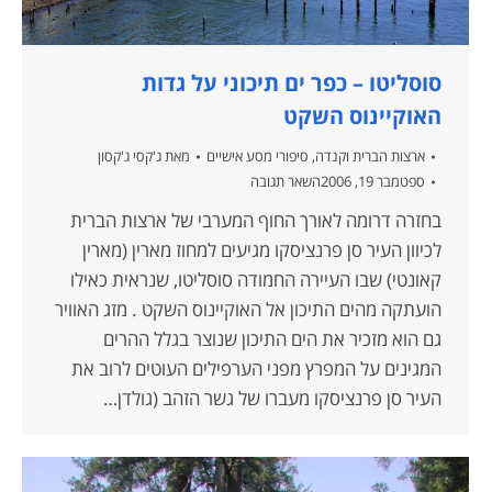
סוסליטו – כפר ים תיכוני על גדות
האוקיינוס השקט
ארצות הברית וקנדה
,
סיפורי מסע אישיים
מאת
ג'קסי ג'קסון
ספטמבר 19, 2006
השאר תגובה
בחזרה דרומה לאורך החוף המערבי של ארצות הברית
לכיוון העיר סן פרנציסקו מגיעים למחוז מארין (מארין
קאונטי) שבו העיירה החמודה סוסליטו, שנראית כאילו
הועתקה מהים התיכון אל האוקיינוס השקט . מזג האוויר
גם הוא מזכיר את הים התיכון שנוצר בגלל ההרים
המגינים על המפרץ מפני הערפילים העוטים לרוב את
העיר סן פרנציסקו מעברו של גשר הזהב (גולדן…