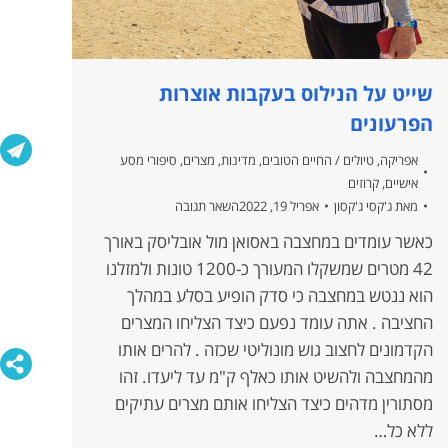
שייט על הנילוס בעקבות אוצרות
הפרעונים
אפריקה
,
טיולים / החיים הטובים
,
מדינות
,
מצרים
,
סיפורי מסע
אישיים
,
קרוזים
מאת
ג'קסי ג'קסון
אפריל 19, 2022
השאר תגובה
כאשר עומדים במחצבה באסואן מול אובליסק באורך
42 מטרים שמשקלו המעורך כ-1200 טונות ולמזלנו
הוא ננטש במחצבה כי סדק הופיע בסלע במהלך
החציבה . אתה עומד נפעם כיצד הצליחו המצרים
הקדמונים לחצוב גוש מונוליטי שכזה . להרים אותו
מהמחצבה ולהשיט אותו כאלף ק"מ עד ליעדו. זהו
מסתורין מדהים כיצד הצליחו אותם מצרים עתיקים
ללא כל…