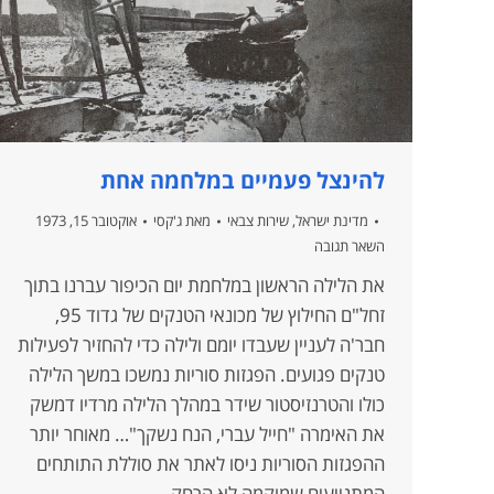
להינצל פעמיים במלחמה אחת
מדינת ישראל
,
שירות צבאי
מאת
ג'קסי
אוקטובר 15, 1973
השאר תגובה
את הלילה הראשון במלחמת יום הכיפור עברנו בתוך
זחל"ם החילוץ של מכונאי הטנקים של גדוד 95,
חבר'ה לעניין שעבדו יומם ולילה כדי להחזיר לפעילות
טנקים פגועים. הפגזות סוריות נמשכו במשך הלילה
כולו והטרנזיסטור שידר במהלך הלילה מרדיו דמשק
את האימרה "חייל עברי, הנח נשקך"… מאוחר יותר
ההפגזות הסוריות ניסו לאתר את סוללת התותחים
המתנייעים שמוקמה לא הרחק…