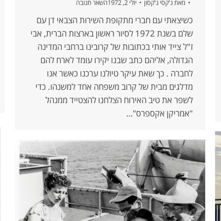
מאת
ג'קסי ג'קסון
יולי 2, 1972
השאר תגובה
כשיצאתי עם חברי מתקופת השירות הצבאי דן עם
שלם בשנת 1972 לסיור ראשון בארצות הברית, אבי
ז"ל צייד אותי בכתובות של קרובינו ברחבי המדינה
הגדולה, אליהם כתב שבנו יקירו עומד לארח להם
לחברה . כך שאת עיקר טיולנו ערכנו כאשר אנו
מדלגים מבית של קרוב משפחה אחד למשנהו. כדי
לשפר את טיב האירוח הצלחנו להצטייד ממנהל
"אמריקן אקספרס"…