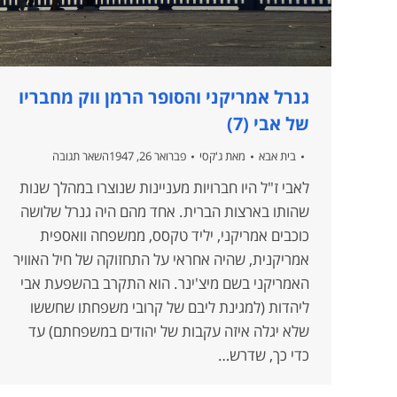
גנרל אמריקני והסופר הרמן ווק מחבריו
של אבי (7)
בית אבא
מאת
ג'קסי
פברואר 26, 1947
השאר תגובה
לאבי ז"ל היו חברויות מעניינות שנוצרו במהלך שנות
שהותו בארצות הברית. אחד מהם היה גנרל שלושה
כוכבים אמריקני, יליד טקסס, ממשפחה וואספית
אמריקנית, שהיה אחראי על התחזוקה של חיל האוויר
האמריקני בשם מיצ'ינר. הוא התקרב בהשפעת אבי
ליהדות (למגינת ליבם של קרובי משפחתו שחששו
שלא יגלה איזה עקבות של יהודים במשפחתם) עד
כדי כך, שדרש…