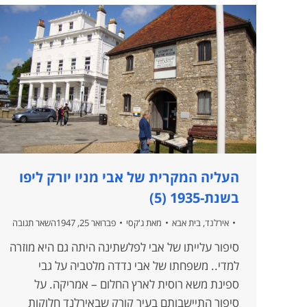
העליה המקרית של אבי מניו יורק ליפו
בשנת-1935 (5)
אירלנד
,
בית אבא
מאת
ג'קסי
פברואר 25, 1947
השאר תגובה
סיפור עלייתו של אבי לפלשתינה היתה גם היא מוזרה
למדי.. משפחתו של אבי נדדה מלטביה על גבי
ספינת משא רוסית לארץ החלום – אמריקה. על
סיפור התיישבותם בעיר קורק שבאירלנד חלוקות