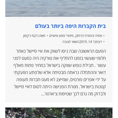
בית הקברות היפה ביותר בעולם
אסיה והמזרח הרחוק
,
סיפורי מסע אישיים
מאת
ג'קסי ג'קסון
דצמבר 14, 2019
השאר תגובה
הפעם הראשונה שבה ניסו לשווק את איי סיישל כאתר
חלומי שעשוי בזמנו להחליף את טורקיה היה כמעט לפני
עשור . חבילת נופש שווקה בישראל במחיר פחות מאלף
דואר וההתחלה נראתה מבטיחה אלא שלפתע הוזעקתי
על ידי אפרים פורטיס, שמייצג לא מעט חברות תעופה
קטנות בישראל. מטרת הפגישה היתה לטוס לאיי סיישל
ולבדוק מה גרם לכך שטיסות צ'ארטר…