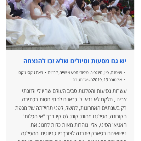
יש גם מסעות וטיולים שלא זכו להנצחה
ויאטנם
,
סין
,
סינגפור
,
סיפורי מסע אישיים
,
קרוזים
מאת
ג'קסי ג'קסון
אוקטובר 19, 2019
השאר תגובה
עשרות נסיעות והפלגות סביב העולם שהיו לי ולזוגתי
צביה , חלקם לא נראו לי כראוים להתייחסות בכתיבה.
רק בשנתיים האחרונות, למשל, לפני תחילתה של מגפת
הקורונה, הפלגנו מהונג קונג לטוקיו דרך "אי הכלות"
האניאן הסיני, אליו נוהרות מאות כלות לחגוג את
נישואיהם בפארק שנבנה לצורך זיווג זיווגים וההפלגה