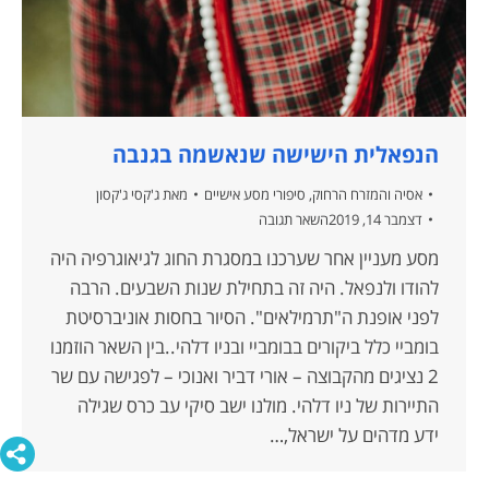
הנפאלית הישישה שנאשמה בגנבה
אסיה והמזרח הרחוק
,
סיפורי מסע אישיים
מאת
ג'קסי ג'קסון
דצמבר 14, 2019
השאר תגובה
מסע מעניין אחר שערכנו במסגרת החוג לגיאוגרפיה היה
להודו ולנפאל. היה זה בתחילת שנות השבעים. הרבה
לפני אופנת ה"תרמילאים". הסיור בחסות אוניברסיטת
בומביי כלל ביקורים בבומביי ובניו דלהי..בין השאר הוזמנו
2 נציגים מהקבוצה – אורי דביר ואנוכי – לפגישה עם שר
התיירות של ניו דלהי. מולנו ישב סיקי עב כרס שגילה
ידע מדהים על ישראל,…