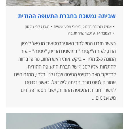
שביתה נמשכת בחברת התעופה ההודית
אסיה והמזרח הרחוק
,
סיפורי מסע אישיים
מאת
ג'קסי ג'קסון
דצמבר 14, 2019
השאר תגובה
כאשר חזרנו המשלחת האוניברסטאית מנפאל לצפון
הודו, לעיר ה"קטנה" במושגים הודים, "פטנה" – עיר
המונה כ-2 מליון – ביקש אותי ראש החוג, פרופ' ברוור,
להתלוות אליו לסניף של חברת התעופה ההודית,
לבדיקת מצב כרטיסי הטיסה שלנו לניו דלהי, ממנה היינו
אמורים לטוס חזרה הביתה לישראל. כאשר נכנסנו
למשרד חברת התעופה ההודית, ישבו מספר פקידים
משועממים…