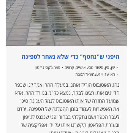
היפני ש"נחטף" כדי שלא נאחר לספינה
יפן
,
סין
,
סיפורי מסע אישיים
,
קרוזים
מאת
ג'קסי ג'קסון
מאי 19, 2014
השאר תגובה
נהג האוטובוס הוריד אותנו במעלה ההר ואמר לנו שכפר
הדייגים אותו רצינו לבקר, נמצא כק"מ במורד ההר. אלא
שמועד החזרה של אותו האוטובוס לנמל העגינה סיכן
את האפשרות לעמוד בזמן ההפלגה של הספינה. ירדנו
לעבר הכפר ושם נתקלתי בבחור יפני שנכנס לג’יפון
ובעזרת הפלאפון תקשרנו איתו על ידי אפליקציה של
תרגום מאנגלית ליפנית. שאלתי אותו…