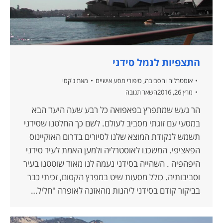
התצפיות לנמל סידני
אוסטרליה והסביבה
,
סיפורי מסע אישיים
מאת
ג'קסי
מרץ 26, 2016
השאר תגובה
הר געש שמתפרץ בפאפואה כל רבע שעה היעד הבא
במסעי עם זוגתי מסביב לעולם. לשם כך החלטנו שסידני
תשמש לנקודת המוצא שלנו לסיורים בדרום האוקיינוס
הפאציפי. המשכנו לאוסטרליה ולמען האמת לעיר סידני
היפהפיה . השהייה בסידני נעמה לנו מאוד שוטטנו בעיר
וסביבותיה. כולל מסעות שיט במפרץ הקסום, זכיתי כבר
בביקור קודם בסידני ליהנות מהאזנה לאופרה "חליל…