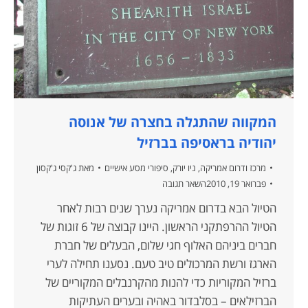
המקווה שהתגלה בחצרה של אנוסה
יהודיה בראסיפה בברזיל
מרכז ודרום אמריקה
,
ניו יורק
,
סיפורי מסע אישיים
מאת
ג'קסי ג'קסון
פברואר 19, 2010
השאר תגובה
הטיול הבא בדרום אמריקה נערך שנים רבות לאחר
הטיול ההרפתקני הראשון. היינו קבוצה של 6 זוגות של
חברים ביניהם האלוף חגי שלום, הבעלים של חברת
הארגז ורשת המרכולים טיב טעם. נסענו תחילה לערי
ברזיל המקוריות כדי להנות מהקרנבלים המקוריים של
הברזילאים – בסלבדור באהיה ובערים העתיקות