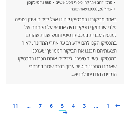
מרכז ודרום אמריקה
,
סיפורי מסע אישיים
מאת
ג'קסי ג'קסון
אפריל 26, 2008
השאר תגובה
באחד מביקורנו במכסיקו שהינו אצל ידידים איתן וצופיה
פלדי שבתוקף תפקידו היה אחראי על הקמתה של
גמנסיה עברית במכסיקו סיטי וחמש שנות שהותם
במכסיקו הקנו להם יידע רב על אתרי המדינה. לאור
הצעותיהם תכננו את הביקור הממושך שערכנו
במכסיקו. כאשר סיפרנו לידידים אותם הכרנו במכסיקו
שאנחנו מתכננים טיול ארוך ברכב שכור במרחבי
המדינה הם ניסו להניא…
11
…
7
6
5
4
3
…
1